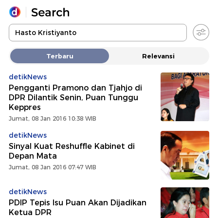
Yang sedang ramai dicari
Terbaru
Relevansi
Loading...
detikNews
Pengganti Pramono dan Tjahjo di
Promoted
DPR Dilantik Senin, Puan Tunggu
Keppres
Terakhir yang dicari
Jumat, 08 Jan 2016 10:38 WIB
detikNews
Sinyal Kuat Reshuffle Kabinet di
Depan Mata
Jumat, 08 Jan 2016 07:47 WIB
detikNews
PDIP Tepis Isu Puan Akan Dijadikan
Ketua DPR