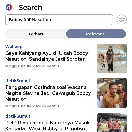
Yang sedang ramai dicari
Terbaru
Relevansi
Loading...
Wolipop
Gaya Kahiyang Ayu di Ultah Bobby
Promoted
Nasution, Sandalnya Jadi Sorotan
Minggu, 07 Jul 2024 21:00 WIB
Terakhir yang dicari
detikSumut
Tanggapan Gerindra soal Wacana
Nagita Slavina Jadi Cawagub Bobby
Nasution
Minggu, 07 Jul 2024 20:00 WIB
detikSumut
PDIP Respons soal Kadernya Masuk
Kandidat Wakil Bobby di Pilgubsu