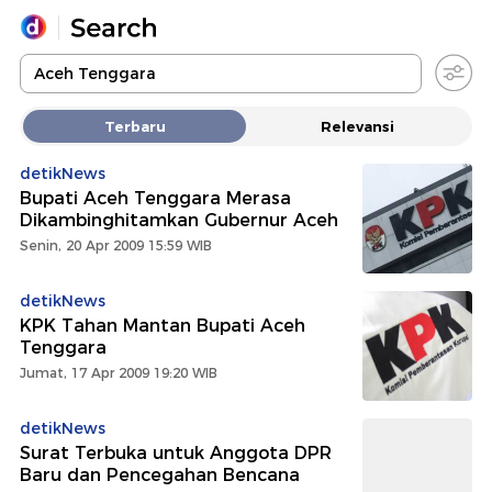
Yang sedang ramai dicari
Terbaru
Relevansi
Loading...
detikNews
Bupati Aceh Tenggara Merasa
Promoted
Dikambinghitamkan Gubernur Aceh
Senin, 20 Apr 2009 15:59 WIB
Terakhir yang dicari
detikNews
KPK Tahan Mantan Bupati Aceh
Tenggara
Jumat, 17 Apr 2009 19:20 WIB
detikNews
Surat Terbuka untuk Anggota DPR
Baru dan Pencegahan Bencana