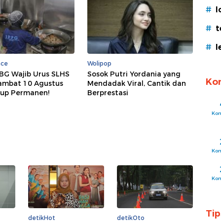
#
l
#
t
#
l
nce
Wolipop
BG Wajib Urus SLHS
Sosok Putri Yordania yang
Ko
Lambat 10 Agustus
Mendadak Viral, Cantik dan
tup Permanen!
Berprestasi
Ko
Ko
Ko
Ti
detikHot
detikOto