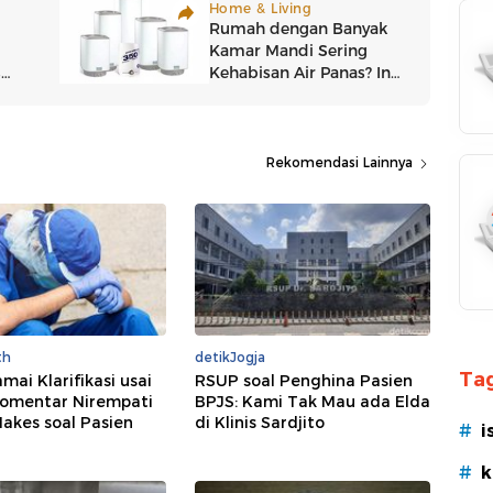
Rekomendasi Lainnya
th
detikJogja
Tag
mai Klarifikasi usai
RSUP soal Penghina Pasien
omentar Nirempati
BPJS: Kami Tak Mau ada Elda
akes soal Pasien
di Klinis Sardjito
#
i
#
k