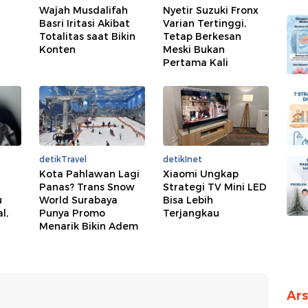
Wajah Musdalifah
Nyetir Suzuki Fronx
Basri Iritasi Akibat
Varian Tertinggi,
Totalitas saat Bikin
Tetap Berkesan
Konten
Meski Bukan
Pertama Kali
detikTravel
detikInet
Kota Pahlawan Lagi
Xiaomi Ungkap
Panas? Trans Snow
Strategi TV Mini LED
u
World Surabaya
Bisa Lebih
l,
Punya Promo
Terjangkau
Menarik Bikin Adem
Ars