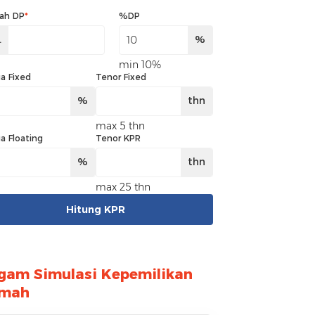
ah DP
*
%DP
.
%
min 10%
a Fixed
Tenor Fixed
%
thn
max 5 thn
a Floating
Tenor KPR
%
thn
max 25 thn
Hitung KPR
gam Simulasi Kepemilikan
mah