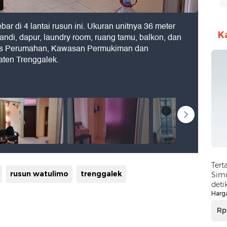
bar di 4 lantai rusun ini. Ukuran unitnya 36 meter
K
andi, dapur, laundry room, ruang tamu, balkon, dan
nas Perumahan, Kawasan Permukiman dan
en Trenggalek.
Tert
rusun watulimo
trenggalek
Simu
deti
Harg
Rp