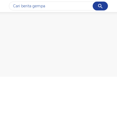
Cancel
Yang sedang ramai dicari
#1
gempa hari ini
#2
gempa
#3
prabowo
#4
iran
#5
demo
Promoted
Terakhir yang dicari
Loading...