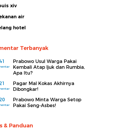
ouis xiv
ekanan air
elang hotel
mentar Terbanyak
41
Prabowo Usul Warga Pakai
Kembali Atap Ijuk dan Rumbia,
mentar
Apa Itu?
21
Pagar Mal Kokas Akhirnya
Dibongkar!
mentar
20
Prabowo Minta Warga Setop
Pakai Seng-Asbes!
mentar
ps & Panduan