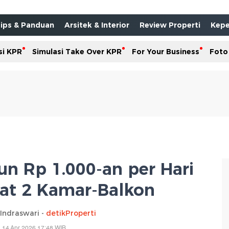
ips & Panduan
Arsitek & Interior
Review Properti
Kepe
si KPR
Simulasi Take Over KPR
For Your Business
Foto
 Rp 1.000-an per Hari
pat 2 Kamar-Balkon
 Indraswari -
detikProperti
, 14 Apr 2026 17:48 WIB