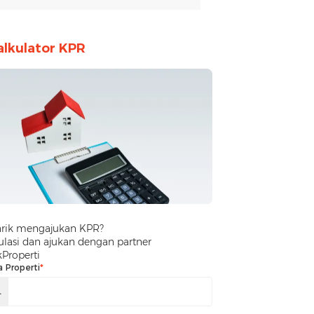
alkulator KPR
arik mengajukan KPR?
lasi dan ajukan dengan partner
kProperti
a Properti
*
.