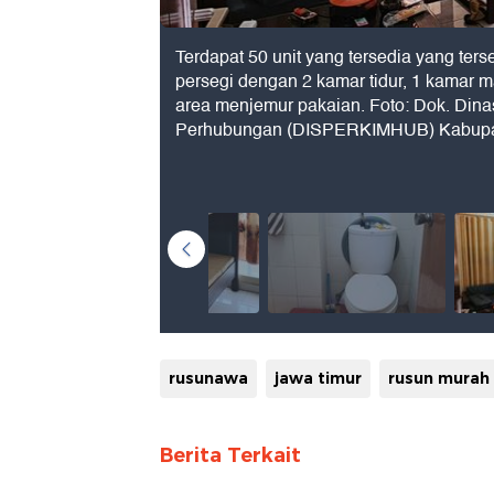
Terdapat 50 unit yang tersedia yang terse
persegi dengan 2 kamar tidur, 1 kamar m
area menjemur pakaian. Foto: Dok. Di
Perhubungan (DISPERKIMHUB) Kabupat
rusunawa
jawa timur
rusun murah
Berita Terkait