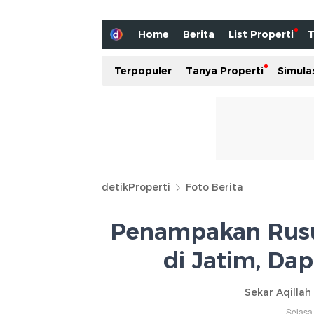
Home
Berita
List Properti
T
Terpopuler
Tanya Properti
Simula
detikProperti
Foto Berita
Penampakan Rusun
di Jatim, Da
Sekar Aqillah
Selasa