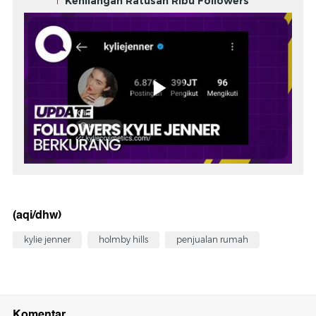
Kehilangan Ratusan Ribu Followers
(aqi/dhw)
kylie jenner
holmby hills
penjualan rumah