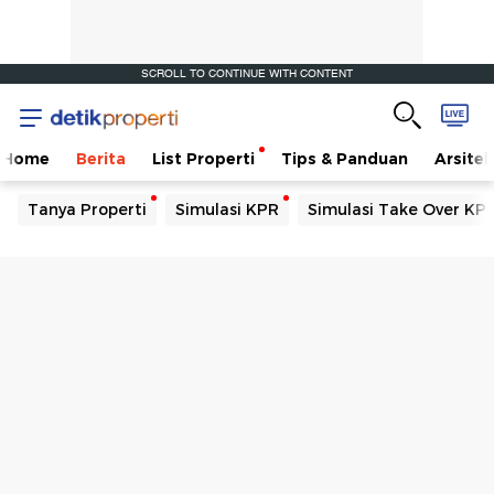
SCROLL TO CONTINUE WITH CONTENT
Home
Berita
List Properti
Tips & Panduan
Arsitek
Tanya Properti
Simulasi KPR
Simulasi Take Over KP