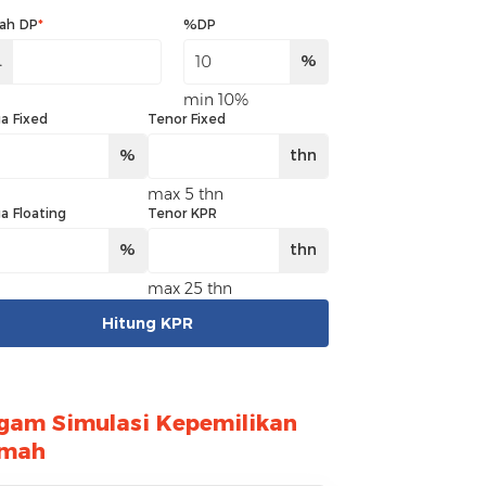
ah DP
*
%DP
.
%
min 10%
a Fixed
Tenor Fixed
%
thn
max 5 thn
a Floating
Tenor KPR
%
thn
max 25 thn
Hitung KPR
gam Simulasi Kepemilikan
mah