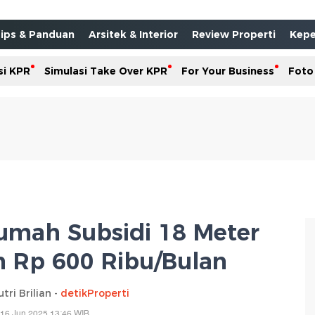
ips & Panduan
Arsitek & Interior
Review Properti
Kepe
si KPR
Simulasi Take Over KPR
For Your Business
Foto
umah Subsidi 18 Meter
an Rp 600 Ribu/Bulan
ri Brilian -
detikProperti
 16 Jun 2025 13:46 WIB