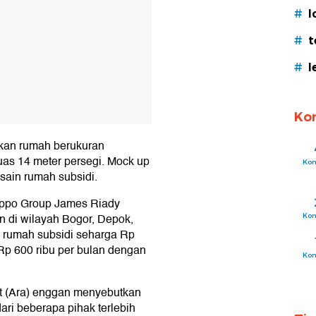
#
l
#
t
#
l
Ko
kan rumah berukuran
as 14 meter persegi. Mock up
Ko
esain rumah subsidi.
ippo Group James Riady
 di wilayah Bogor, Depok,
Ko
u rumah subsidi seharga Rp
 Rp 600 ribu per bulan dengan
Ko
it (Ara) enggan menyebutkan
ri beberapa pihak terlebih