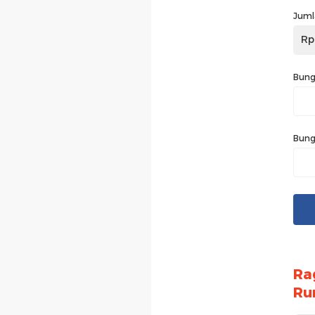
Juml
Rp
Bung
Bung
Ra
Ru