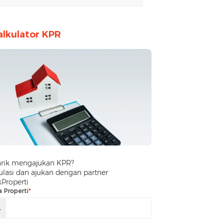
alkulator KPR
arik mengajukan KPR?
lasi dan ajukan dengan partner
kProperti
a Properti
*
.