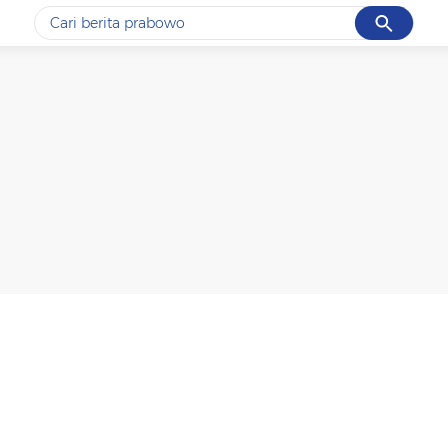
Cancel
Yang sedang ramai dicari
#1
data live draw sgp
#2
k-talk
#3
kebakaran
#4
prabowo
#5
gempa hari ini
Promoted
Terakhir yang dicari
Loading...