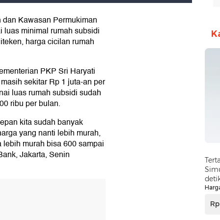
an dan Kawasan Permukiman
 luas minimal rumah subsidi
K
diteken, harga cicilan rumah
ementerian PKP Sri Haryati
 masih sekitar Rp 1 juta-an per
enai luas rumah subsidi sudah
00 ribu per bulan.
depan kita sudah banyak
arga yang nanti lebih murah,
isa lebih murah bisa 600 sampai
Bank, Jakarta, Senin
Tert
Simu
deti
Harg
Rp