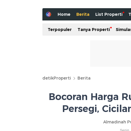
Home
Berita
List Properti
T
Terpopuler
Tanya Properti
Simula
detikProperti
Berita
Bocoran Harga R
Persegi, Cicil
Almadinah Put
Senin,