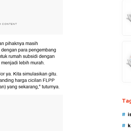
H CONTENT
kan pihaknya masih
di dengan para pengembang
untuk rumah subsidi dengan
 menjadi lebih murah.
r ya. Kita simulasikan gitu.
banding harga cicilan FLPP
n) yang sekarang," tuturnya.
T
Tag
#
i
#
k