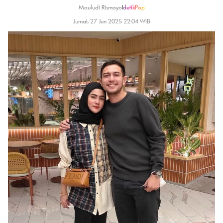
Mauludi Rismoyo
|
detikPop
Jumat, 27 Jun 2025 22:04 WIB