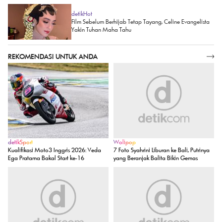
detikHot
Film Sebelum Berhijab Tetap Tayang, Celine Evangelista
Yakin Tuhan Maha Tahu
REKOMENDASI UNTUK ANDA
SELENGKAPNYA
detikSport
Wolipop
Kualifikasi Moto3 Inggris 2026: Veda
7 Foto Syahrini Liburan ke Bali, Putrinya
Ega Pratama Bakal Start ke-16
yang Beranjak Balita Bikin Gemas