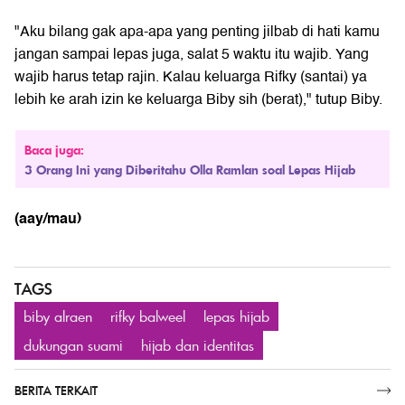
"Aku bilang gak apa-apa yang penting jilbab di hati kamu
jangan sampai lepas juga, salat 5 waktu itu wajib. Yang
wajib harus tetap rajin. Kalau keluarga Rifky (santai) ya
lebih ke arah izin ke keluarga Biby sih (berat)," tutup Biby.
Baca juga:
3 Orang Ini yang Diberitahu Olla Ramlan soal Lepas Hijab
(aay/mau)
TAGS
biby alraen
rifky balweel
lepas hijab
dukungan suami
hijab dan identitas
BERITA TERKAIT
SELENGKAPNYA