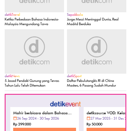
detikTravel
Sepakbola
Ketika Perbedaan Bahasa Indonesia-
Jorge Messi Meninggal Dunia, Real
Malaysia Mengundang Tawa
Madrid Berduka
detikNews
detikSport
5 Jasad Pendaki Gunung yang Tewas
Daftar Pebulutangkis RI di China
Tahun Lalu Telah Ditemukan
Masters, 6 Pasang Sudah Mundur
Mahir berbicara dalam Bahasa
detikcourse VOD: Kelas Mi
Inggris dengan aksen
26 Sep 2024 - 30 Sep 2026
Word
27 Mar 2025 - 31 Des 202
native by Natieva
Rp 299.000
Rp 50.000