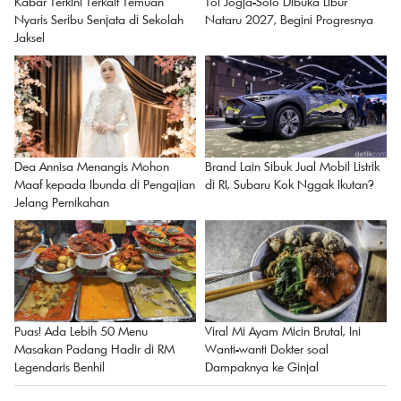
Kabar Terkini Terkait Temuan
Tol Jogja-Solo Dibuka Libur
Nyaris Seribu Senjata di Sekolah
Nataru 2027, Begini Progresnya
Jaksel
Dea Annisa Menangis Mohon
Brand Lain Sibuk Jual Mobil Listrik
Maaf kepada Ibunda di Pengajian
di RI, Subaru Kok Nggak Ikutan?
Jelang Pernikahan
Puas! Ada Lebih 50 Menu
Viral Mi Ayam Micin Brutal, Ini
Masakan Padang Hadir di RM
Wanti-wanti Dokter soal
Legendaris Benhil
Dampaknya ke Ginjal