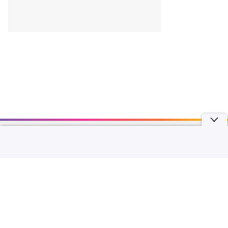
part of
Redaksi
Pedoman Media Siber
Karir
Kotak Pos
Info Iklan
Privacy Policy
Disclaimer