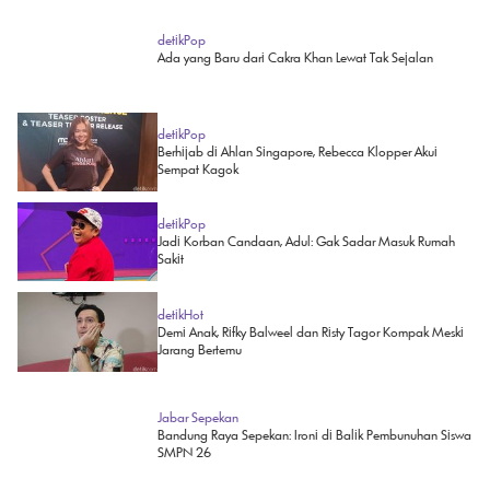
detikPop
Ada yang Baru dari Cakra Khan Lewat Tak Sejalan
detikPop
Berhijab di Ahlan Singapore, Rebecca Klopper Akui
Sempat Kagok
detikPop
Jadi Korban Candaan, Adul: Gak Sadar Masuk Rumah
Sakit
detikHot
Demi Anak, Rifky Balweel dan Risty Tagor Kompak Meski
Jarang Bertemu
Jabar Sepekan
Bandung Raya Sepekan: Ironi di Balik Pembunuhan Siswa
SMPN 26