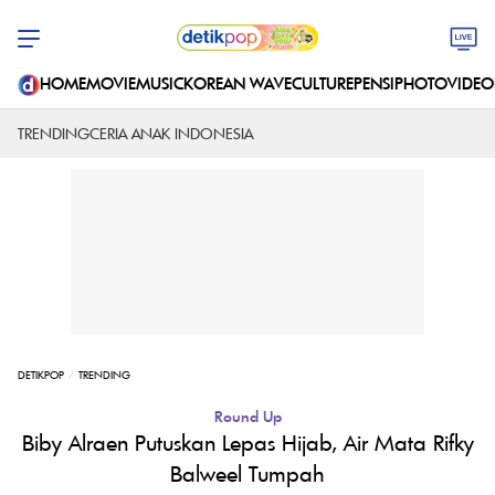
HOME
MOVIE
MUSIC
KOREAN WAVE
CULTURE
PENSI
PHOTO
VIDEO
TRENDING
CERIA ANAK INDONESIA
DETIKPOP
TRENDING
Round Up
Biby Alraen Putuskan Lepas Hijab, Air Mata Rifky
Balweel Tumpah