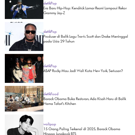
detikPop
Era Baru Hip-Hop: Kendrick Lamar Resmi Lampaui Rekor
Grammy Jay-Z
detikPop
Produser di Balik Lagu Travis Scott dan Drake Meninggal
pada Usia 29 Tahun
detikPop
A$AP Rocky Mau Jadi Wali Kota New York, Seriusan?
detikFood
Barack Obama Buka Restoran, Ada Kisah Haru di Balik
Nama Tafari's Kitchen
wolipop
15 Orang Paling Terkenal di 2025, Barack Obama
Hingga Jungkook BTS