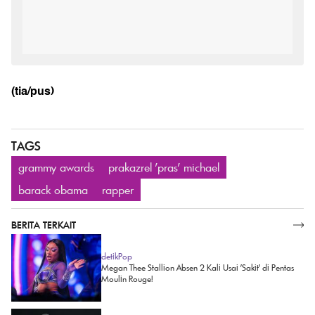
(tia/pus)
TAGS
grammy awards
prakazrel 'pras' michael
barack obama
rapper
BERITA TERKAIT
SELENGKAPNYA
detikPop
Megan Thee Stallion Absen 2 Kali Usai 'Sakit' di Pentas
Moulin Rouge!