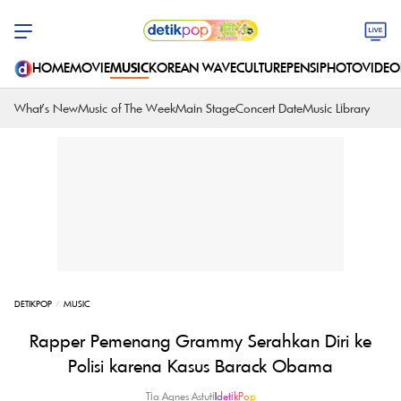
HOME
MOVIE
MUSIC
KOREAN WAVE
CULTURE
PENSI
PHOTO
VIDEO
What's New
Music of The Week
Main Stage
Concert Date
Music Library
DETIKPOP
MUSIC
Rapper Pemenang Grammy Serahkan Diri ke
Polisi karena Kasus Barack Obama
Tia Agnes Astuti
|
detikPop