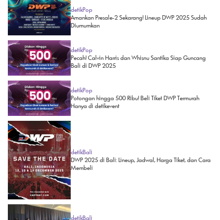
detikPop
Amankan Presale-2 Sekarang! Lineup DWP 2025 Sudah
Diumumkan
detikPop
Pecah! Calvin Harris dan Whisnu Santika Siap Guncang
Bali di DWP 2025
detikPop
Potongan hingga 500 Ribu! Beli Tiket DWP Termurah
Hanya di detikevent
detikBali
DWP 2025 di Bali: Lineup, Jadwal, Harga Tiket, dan Cara
Membeli
detikBali