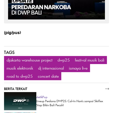
(pig/pus)
TAGS
djakarta warehouse project
dwp25
festival musik bali
musik elektronik
dj internasional
ismaya live
road to dwp25
concert date
BERITA TERKAIT
SELENGKAPNYA
detikPop
Lineup Perdana DWP25: Calvin Harris sampai Skrillex
Siap Bikin Bali Pecah!