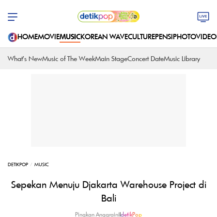
HOME
MOVIE
MUSIC
KOREAN WAVE
CULTURE
PENSI
PHOTO
VIDEO
What's New
Music of The Week
Main Stage
Concert Date
Music Library
DETIKPOP
MUSIC
Sepekan Menuju Djakarta Warehouse Project di
Bali
Pingkan Anggraini
|
detikPop