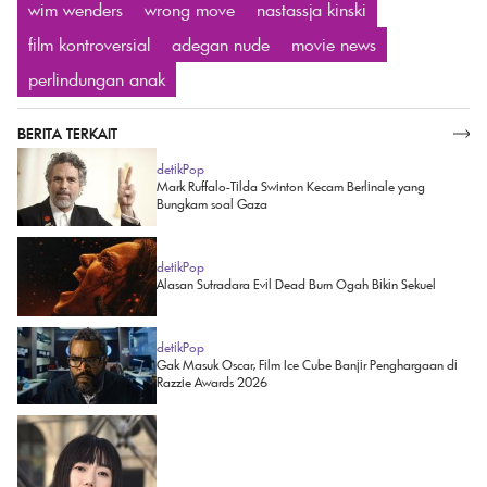
wim wenders
wrong move
nastassja kinski
film kontroversial
adegan nude
movie news
perlindungan anak
BERITA TERKAIT
SELENGKAPNYA
detikPop
Mark Ruffalo-Tilda Swinton Kecam Berlinale yang
Bungkam soal Gaza
detikPop
Alasan Sutradara Evil Dead Burn Ogah Bikin Sekuel
detikPop
Gak Masuk Oscar, Film Ice Cube Banjir Penghargaan di
Razzie Awards 2026