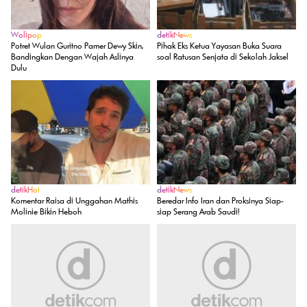
Wolipop
detikNews
Potret Wulan Guritno Pamer Dewy Skin,
Pihak Eks Ketua Yayasan Buka Suara
Bandingkan Dengan Wajah Aslinya
soal Ratusan Senjata di Sekolah Jaksel
Dulu
detikHot
detikNews
Komentar Raisa di Unggahan Mathis
Beredar Info Iran dan Proksinya Siap-
Molinie Bikin Heboh
siap Serang Arab Saudi!