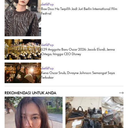
detikPop
Bae Doo Na Terpilih Jadi Juri Berlin International Film
Festival
detikPop
529 Anggota Baru Oscar 2026: Jacob Elordi, Jenna
Ortega, hingga CEO Disney
detikPop
Kena Oscar Snub, Dwayne Johnson: Semangat Saya
Terbakar
REKOMENDASI UNTUK ANDA
SELENGKAPNYA