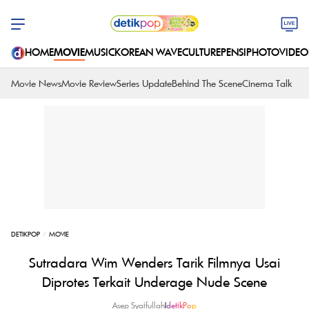
HOME
MOVIE
MUSIC
KOREAN WAVE
CULTURE
PENSI
PHOTO
VIDEO
Movie News
Movie Review
Series Update
Behind The Scene
Cinema Talk
DETIKPOP
MOVIE
Sutradara Wim Wenders Tarik Filmnya Usai
Diprotes Terkait Underage Nude Scene
Asep Syaifullah
|
detikPop