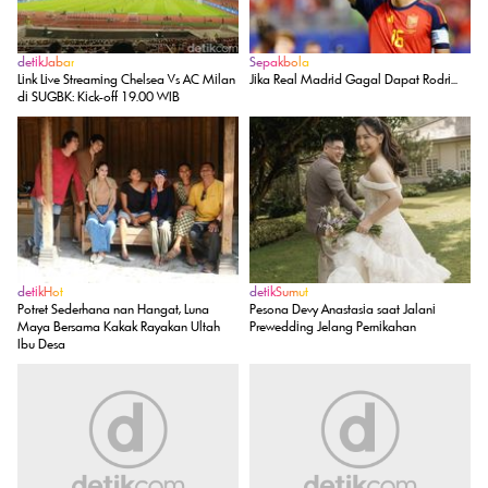
detikJabar
Sepakbola
Link Live Streaming Chelsea Vs AC Milan
Jika Real Madrid Gagal Dapat Rodri...
di SUGBK: Kick-off 19.00 WIB
detikHot
detikSumut
Potret Sederhana nan Hangat, Luna
Pesona Devy Anastasia saat Jalani
Maya Bersama Kakak Rayakan Ultah
Prewedding Jelang Pernikahan
Ibu Desa