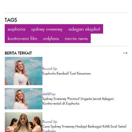
TAGS
euphoria
sydney sweeney
adegan eksplisit
kontroversi film
onlyfans
movie news
BERITA TERKAIT
SELENGKAPNYA
Round Up
Euphoria Kembali Tuai Kecaman
detikPop
Sydney Sweeney 'Promosi' Lingerie Lewat Adegan
Kontroversial di Euphoria
Round Up
Cara Sydney Sweeney Hadapi Berbagai Kritik Soal Serial
Euphoria