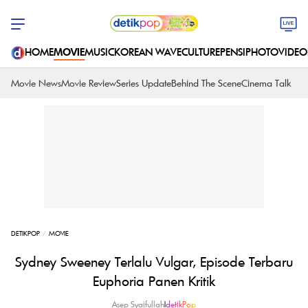
HOME
MOVIE
MUSIC
KOREAN WAVE
CULTURE
PENSI
PHOTO
VIDEO
Movie News
Movie Review
Series Update
Behind The Scene
Cinema Talk
DETIKPOP
MOVIE
Sydney Sweeney Terlalu Vulgar, Episode Terbaru
Euphoria Panen Kritik
Asep Syaifullah
|
detikPop