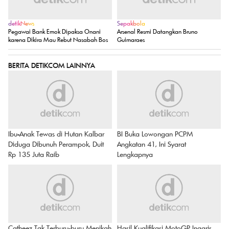
detikNews
Sepakbola
Pegawai Bank Emok Dipaksa Onani
Arsenal Resmi Datangkan Bruno
karena Dikira Mau Rebut Nasabah Bos
Guimaraes
BERITA DETIKCOM LAINNYA
Ibu-Anak Tewas di Hutan Kalbar
BI Buka Lowongan PCPM
Diduga Dibunuh Perampok, Duit
Angkatan 41, Ini Syarat
Rp 135 Juta Raib
Lengkapnya
Catheez Tak Terburu-buru Menikah
Hasil Kualifikasi MotoGP Inggris