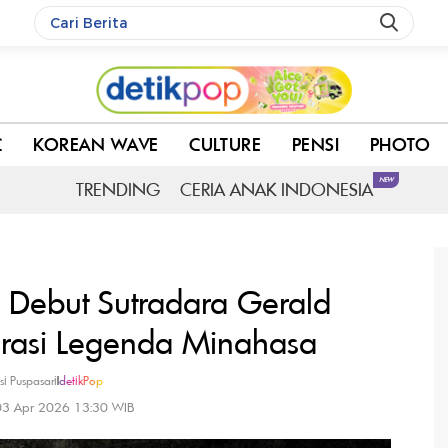
t Terinspirasi Legenda Minahasa
C
KOREAN WAVE
CULTURE
PENSI
PHOTO
NEW
TRENDING
CERIA ANAK INDONESIA
o Debut Sutradara Gerald
irasi Legenda Minahasa
si Puspasari
|
detikPop
03 Apr 2026 13:30 WIB