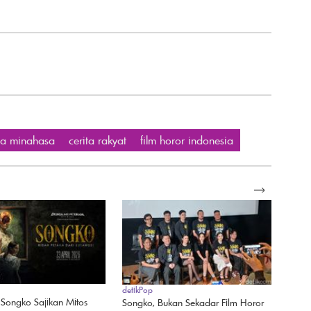
da minahasa
cerita rakyat
film horor indonesia
SELENGKAPNYA
detikPop
 Songko Sajikan Mitos
Songko, Bukan Sekadar Film Horor