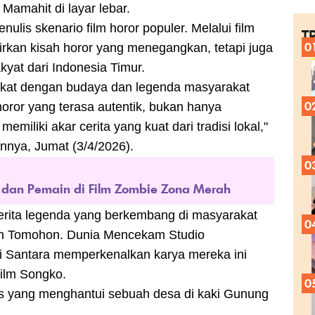
Mamahit di layar lebar.
ulis skenario film horor populer. Melalui film
T
0
rkan kisah horor yang menegangkan, tetapi juga
yat dari Indonesia Timur.
dekat dengan budaya dan legenda masyarakat
0
oror yang terasa autentik, bukan hanya
emiliki akar cerita yang kuat dari tradisi lokal,"
nnya, Jumat (3/4/2026).
0
r dan Pemain di Film Zombie Zona Merah
cerita legenda yang berkembang di masyarakat
0
an Tomohon. Dunia Mencekam Studio
 Santara memperkenalkan karya mereka ini
film Songko.
0
us yang menghantui sebuah desa di kaki Gunung