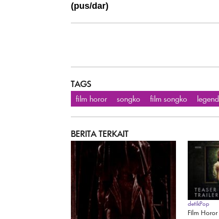
(pus/dar)
TAGS
film horor
songko
film songko
legen
BERITA TERKAIT
detikPop
Film Horor