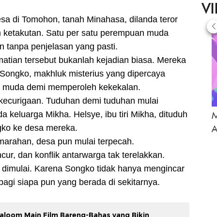
V
sa di Tomohon, tanah Minahasa, dilanda teror
 ketakutan. Satu per satu perempuan muda
 tanpa penjelasan yang pasti.
tian tersebut bukanlah kejadian biasa. Mereka
 Songko, makhluk misterius yang dipercaya
n muda demi memperoleh kekekalan.
kecurigaan. Tuduhan demi tuduhan mulai
M
keluarga Mikha. Helsye, ibu tiri Mikha, dituduh
A
ko ke desa mereka.
marahan, desa pun mulai terpecah.
ur, dan konflik antarwarga tak terelakkan.
 dimulai. Karena Songko tidak hanya mengincar
agi siapa pun yang berada di sekitarnya.
haloom Main Film Bareng-Bahas yang Bikin