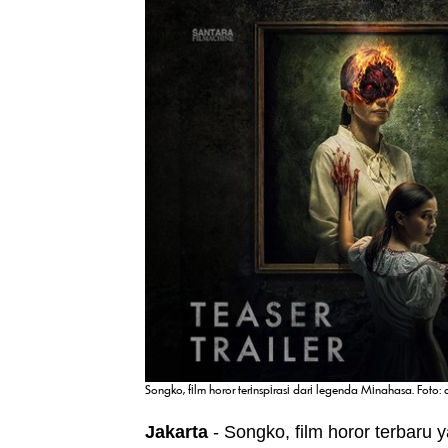
Songko, film horor terinspirasi dari legenda Minahasa. Foto: 
Jakarta
-
Songko
, film horor terbaru 