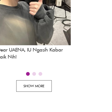
ear UAENA, IU Ngasih Kabar
Spoiler Drakor A Bo
aik Nih!
Episode 3, Tayang 
SHOW MORE