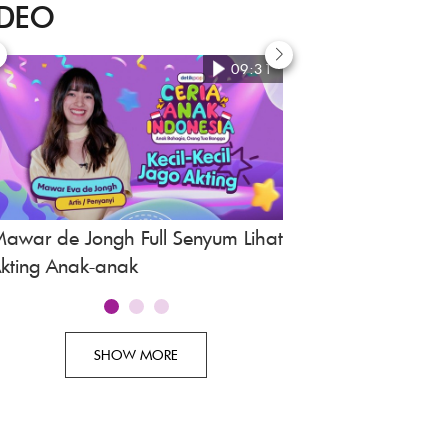
IDEO
09:31
awar de Jongh Full Senyum Lihat
Awi Suryadi, Revie
kting Anak-anak
Indonesia
SHOW MORE