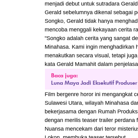
menjadi debut untuk sutradara Gerald 
Gerald sebelumnya dikenal sebagai pen
Songko, Gerald tidak hanya menghadi
mencoba menggali kekayaan cerita rak
"Songko adalah cerita yang sangat 
Minahasa. Kami ingin menghadirkan h
menakutkan secara visual, tetapi juga m
kata Gerald Mamahit dalam penjelasa
Baca juga:
Luna Maya Jadi Eksekutif Produse
Film bergenre horor ini mengangkat 
Sulawesi Utara, wilayah Minahasa d
bekerjasama dengan Rumah Produksi
dengan merilis teaser trailer perdana 
Nuansa mencekam dari teror misteri
Lokon, membuka teaser tersebut.