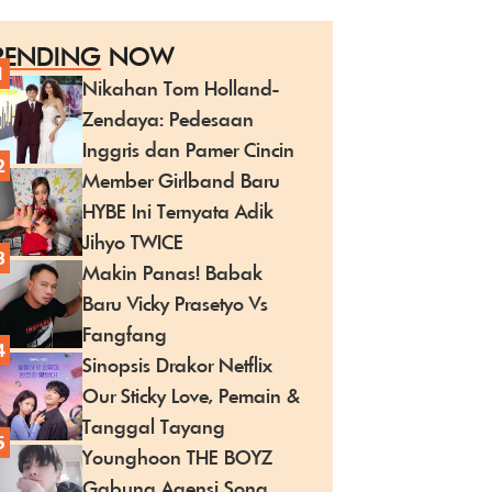
RENDING
NOW
1
Nikahan Tom Holland-
Zendaya: Pedesaan
Inggris dan Pamer Cincin
2
Member Girlband Baru
HYBE Ini Ternyata Adik
Jihyo TWICE
3
Makin Panas! Babak
Baru Vicky Prasetyo Vs
Fangfang
4
Sinopsis Drakor Netflix
Our Sticky Love, Pemain &
Tanggal Tayang
5
Younghoon THE BOYZ
Gabung Agensi Song