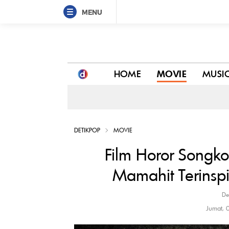
MENU
Film Horor Songko Debut Sutradara Gerald Mamahi
HOME
MOVIE
MUSI
DETIKPOP
MOVIE
Film Horor Songk
Mamahit Terinsp
De
Jumat, 