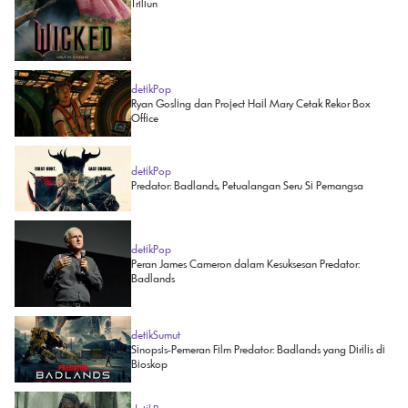
Triliun
detikPop
Ryan Gosling dan Project Hail Mary Cetak Rekor Box
Office
detikPop
Predator: Badlands, Petualangan Seru Si Pemangsa
detikPop
Peran James Cameron dalam Kesuksesan Predator:
Badlands
detikSumut
Sinopsis-Pemeran Film Predator: Badlands yang Dirilis di
Bioskop