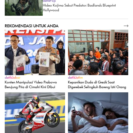
detikPop
Hideo Kojima Sebut Predator: Badlands Blueprint
Hollywood
REKOMENDASI UNTUK ANDA
SELENGKAPNYA
detikJabar
detikJatim
Konten Manipulasi Video Prabowo
Kepanikan Duda di Gresik Saat
Berujung Pria di Cimahi Kini Dibui
Digerebek Selingkuh Bareng Istri Orang