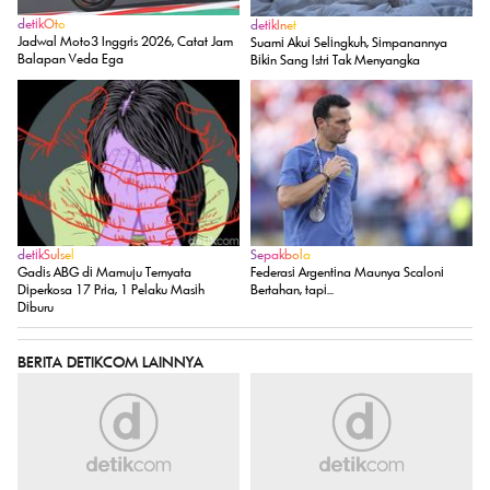
detikOto
detikInet
Jadwal Moto3 Inggris 2026, Catat Jam
Suami Akui Selingkuh, Simpanannya
Balapan Veda Ega
Bikin Sang Istri Tak Menyangka
detikSulsel
Sepakbola
Gadis ABG di Mamuju Ternyata
Federasi Argentina Maunya Scaloni
Diperkosa 17 Pria, 1 Pelaku Masih
Bertahan, tapi...
Diburu
BERITA DETIKCOM LAINNYA