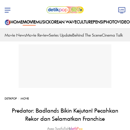
HOME
MOVIE
MUSIC
KOREAN WAVE
CULTURE
PENSI
PHOTO
VIDEO
Movie News
Movie Review
Series Update
Behind The Scene
Cinema Talk
DETIKPOP
MOVIE
Predator: Badlands Bikin Kejutan! Pecahkan
Rekor dan Selamatkan Franchise
Asep Syaifullah
|
detikPop