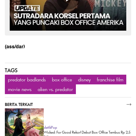
(ass/dar)
TAGS
predator badlands
box office
disney
franchise film
movie news
alien vs. predator
BERITA TERKAIT
SELENGKAPNYA
detikPop
Wicked: For Good Rekor! Debut Box Office Tembus Rp 2,5