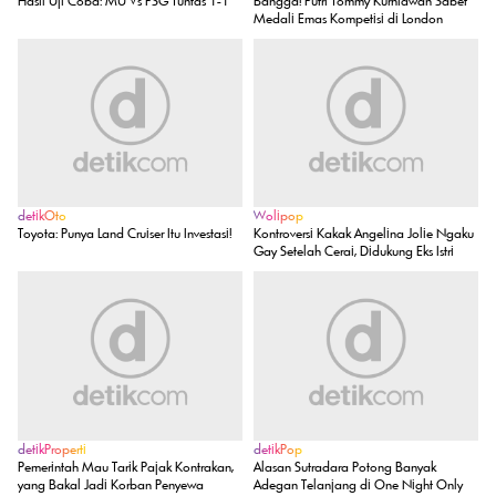
Sepakbola
detikHot
Hasil Uji Coba: MU Vs PSG Tuntas 1-1
Bangga! Putri Tommy Kurniawan Sabet
Medali Emas Kompetisi di London
detikOto
Wolipop
Toyota: Punya Land Cruiser Itu Investasi!
Kontroversi Kakak Angelina Jolie Ngaku
Gay Setelah Cerai, Didukung Eks Istri