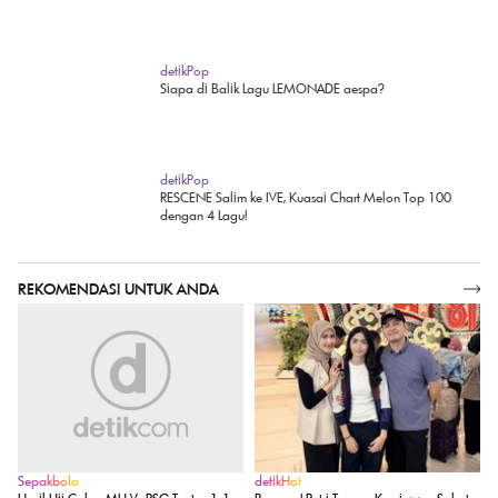
detikinet
PUBG Mobile Gandeng aespa, Bawa Emote 'Whiplash'
hingga Skin Eksklusif
detikPop
Siapa di Balik Lagu LEMONADE aespa?
detikPop
RESCENE Salim ke IVE, Kuasai Chart Melon Top 100
dengan 4 Lagu!
REKOMENDASI UNTUK ANDA
SELENGKAPNYA