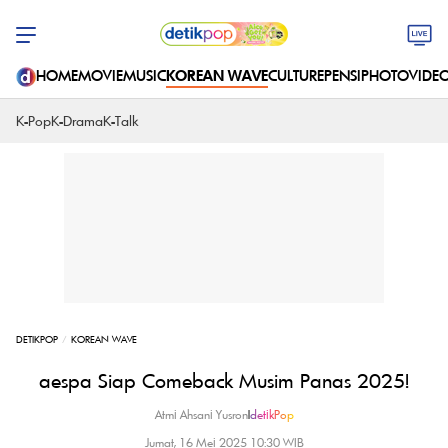
HOME
MOVIE
MUSIC
KOREAN WAVE
CULTURE
PENSI
PHOTO
VIDE
K-Pop
K-Drama
K-Talk
DETIKPOP
KOREAN WAVE
aespa Siap Comeback Musim Panas 2025!
Atmi Ahsani Yusron
|
detikPop
Jumat, 16 Mei 2025 10:30 WIB