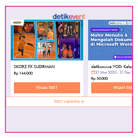
detikProperti
detikPop
Pemerintah Mau Tarik Pajak Kontrakan,
Alasan Sutradara Potong Banyak
yang Bakal Jadi Korban Penyewa
Adegan Telanjang di One Night Only
SKORZ FX SUDIRMAN
detikcourse VOD: Kelas Mi
Word
27 Mar 2025 - 31 Des 202
Rp 144.000
Rp 50.000
PESAN TIKET
PESAN TIKET