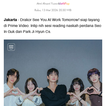
Atmi Ahsani Yusron
|
detikPop
Rabu, 13 Mei 2026 20:30 WIB
Jakarta
- Drakor See You At Work Tomorrow! siap tayang
di Prime Video. Intip nih sesi reading naskah perdana Seo
In Guk dan Park Ji Hyun Cs.