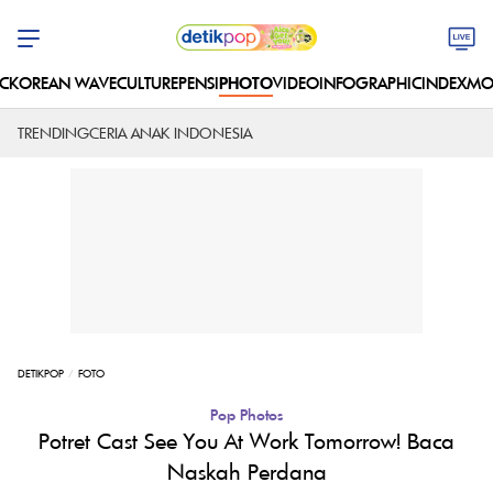
C
KOREAN WAVE
CULTURE
PENSI
PHOTO
VIDEO
INFOGRAPHIC
INDEX
MO
TRENDING
CERIA ANAK INDONESIA
DETIKPOP
FOTO
Pop Photos
Potret Cast See You At Work Tomorrow! Baca
Naskah Perdana