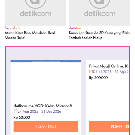
Sepakbola
detikInet
Aturan Ketat Baru Mourinho, Real
Kumpulan Street Art 3D Keren yang Bikin
Madrid Suka!
Tembok Seolah Hidup
detikcourse VOD: Kelas Microsoft
Privat Ngaji Online: Khat
Word
27 Mar 2025 - 31 Des 2026
Mudah dan Cepat
01 Jul 2026 - 31 Agu 2026
Rp 50.000
Rp 300.000
PESAN TIKET
PESAN TIKET