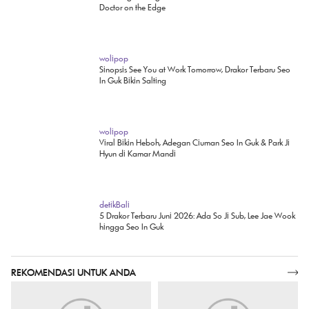
wolipop
Sinopsis See You at Work Tomorrow, Drakor Terbaru Seo
In Guk Bikin Salting
wolipop
Viral Bikin Heboh, Adegan Ciuman Seo In Guk & Park Ji
Hyun di Kamar Mandi
detikBali
5 Drakor Terbaru Juni 2026: Ada So Ji Sub, Lee Jae Wook
hingga Seo In Guk
REKOMENDASI UNTUK ANDA
SELENGKAPNYA