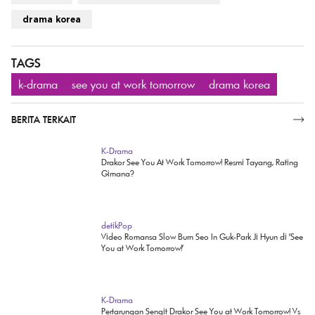
drama korea
TAGS
k-drama
see you at work tomorrow
drama korea
BERITA TERKAIT
SELENGKAPNYA
K-Drama
Drakor See You At Work Tomorrow! Resmi Tayang, Rating
Gimana?
detikPop
Video Romansa Slow Burn Seo In Guk-Park Ji Hyun di 'See
You at Work Tomorrow!'
K-Drama
Pertarungan Sengit Drakor See You at Work Tomorrow! Vs
Doctor on the Edge