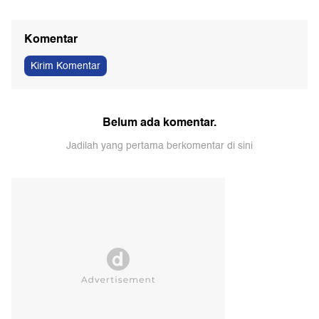
Kata Tengku Dewi Ketika Andrew
Pasar Mobil Listrik Sudah Matang,
Andika Rayakan Ultah Anak
Insentif EV Harus Dorong
Bareng Istri
Pengembangan Industri
Label "Aman untuk Microwave" di
Kemenkes Benarkan Viral Pasien
Wadah Makanan Tak Selalu
BPJS Nunggu 8 Jam di RSCM,
Berarti Aman
Ruang HCU Terbatas
Komentar
Kirim Komentar