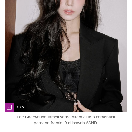
2 / 5
Lee Chaeyoung tampil serba hitam di foto comeback
perdana fromis_9 di bawah ASND.