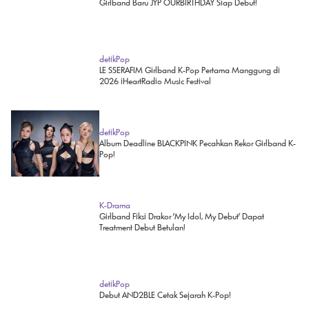
detikPop
Girlband Baru JYP OURBIRTHDAY Siap Debut!
detikPop
LE SSERAFIM Girlband K-Pop Pertama Manggung di
2026 iHeartRadio Music Festival
detikPop
Album Deadline BLACKPINK Pecahkan Rekor Girlband K-
Pop!