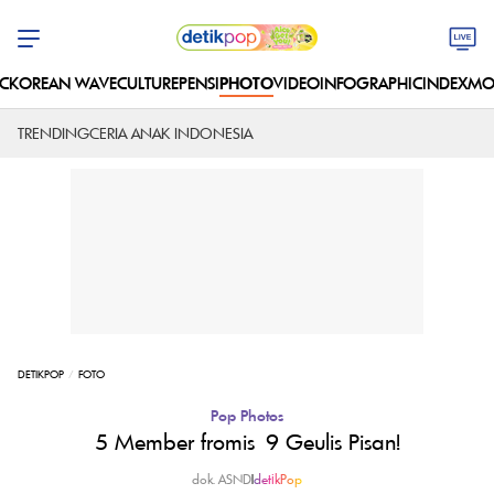
C
KOREAN WAVE
CULTURE
PENSI
PHOTO
VIDEO
INFOGRAPHIC
INDEX
MO
TRENDING
CERIA ANAK INDONESIA
DETIKPOP
FOTO
Pop Photos
5 Member fromis_9 Geulis Pisan!
dok. ASND
|
detikPop