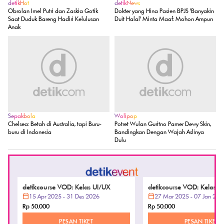
detikSulsel
detikJateng
Kronologi Eks Sekda Konawe Selatan
Pria Semarang Tewas Saat Ngamar
Tabrak Adiknya Saat Digerebek
Bareng Cewek di Hotel, Polisi Temukan
Selingkuh
Obat Kuat
detikHot
detikNews
Obrolan Imel Putri dan Zaskia Gotik
Dokter yang Hina Pasien BPJS 'Banyakin
Saat Duduk Bareng Hadiri Kelulusan
Duit Halal' Minta Maaf: Mohon Ampun
Anak