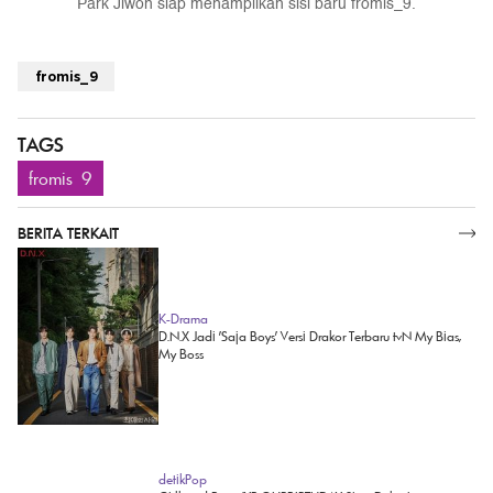
Park Jiwon siap menampilkan sisi baru fromis_9.
fromis_9
TAGS
fromis_9
BERITA TERKAIT
SELENGKAPNYA
K-Drama
D.N.X Jadi 'Saja Boys' Versi Drakor Terbaru tvN My Bias,
My Boss