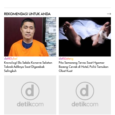
K-Drama
Girlband Fiksi Drakor 'My Idol, My Debut' Dapat
Treatment Debut Betulan!
detikPop
Debut AND2BLE Cetak Sejarah K-Pop!
REKOMENDASI UNTUK ANDA
SELENGKAPNYA