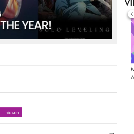
V
M
A
nielsen
SELENGKAPNYA