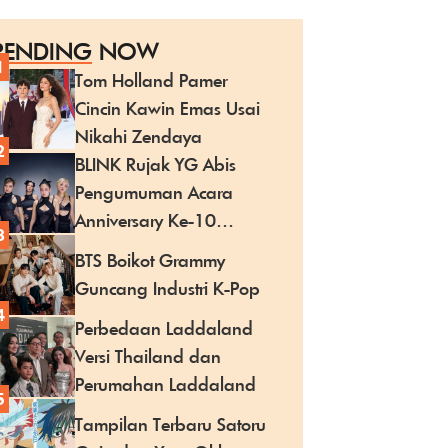
RENDING
NOW
1
Tom Holland Pamer
Cincin Kawin Emas Usai
Nikahi Zendaya
2
BLINK Rujak YG Abis
Pengumuman Acara
Anniversary Ke-10
3
BLACKPINK
BTS Boikot Grammy
Guncang Industri K-Pop
4
Perbedaan Laddaland
Versi Thailand dan
Perumahan Laddaland
5
Tampilan Terbaru Satoru