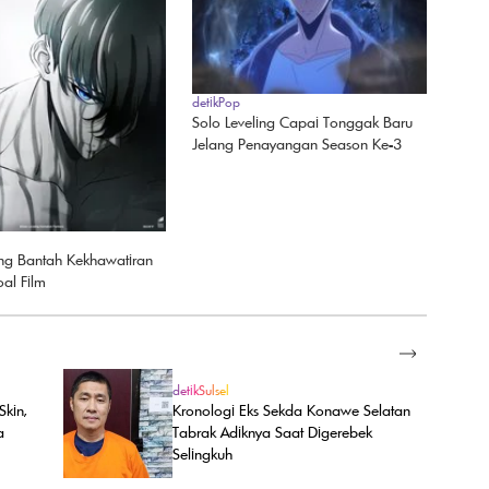
detikPop
Solo Leveling Capai Tonggak Baru
Jelang Penayangan Season Ke-3
ing Bantah Kekhawatiran
oal Film
SELENGKAPNYA
detikSulsel
Skin,
Kronologi Eks Sekda Konawe Selatan
a
Tabrak Adiknya Saat Digerebek
Selingkuh