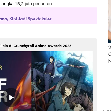
 angka 15,2 juta penonton.
na, Kini Jadi Spektakuler
Piala di Crunchyroll Anime Awards 2025
2
O
N