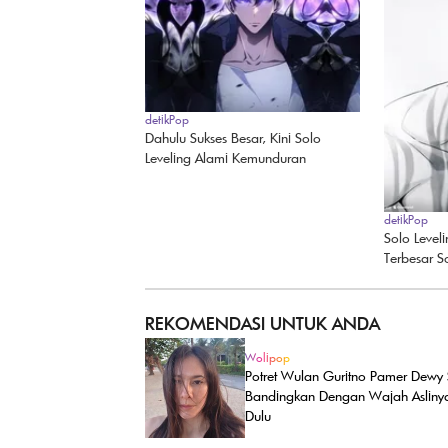
detikPop
Dahulu Sukses Besar, Kini Solo
Leveling Alami Kemunduran
detikPop
Solo Level
Terbesar S
REKOMENDASI UNTUK ANDA
Wolipop
Potret Wulan Guritno Pamer Dewy 
Bandingkan Dengan Wajah Asliny
Dulu