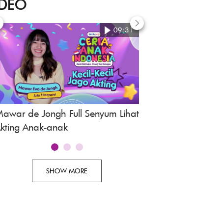
IDEO
09:31
awar de Jongh Full Senyum Lihat
Awi Suryadi, Revie
kting Anak-anak
Indonesia
SHOW MORE