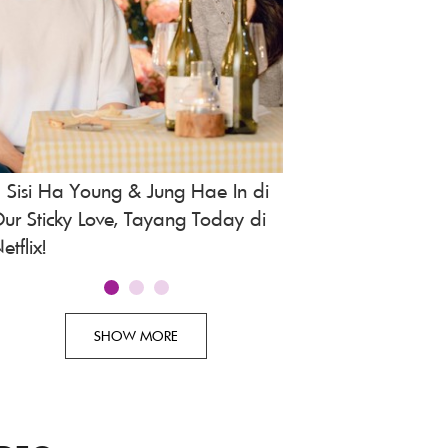
 Sisi Ha Young & Jung Hae In di
Jejak Arthur Rimba
ur Sticky Love, Tayang Today di
Hidup Kembali Le
etflix!
Lawang Sewu
SHOW MORE