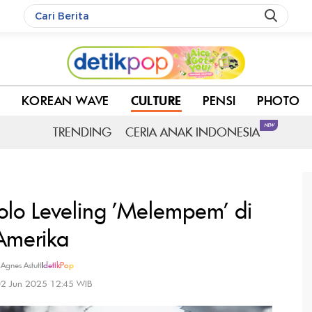
merika
C
KOREAN WAVE
CULTURE
PENSI
PHOTO
NEW
TRENDING
CERIA ANAK INDONESIA
olo Leveling 'Melempem' di
Amerika
 Agnes Astuti
|
detikPop
02 Jun 2025 12:45 WIB