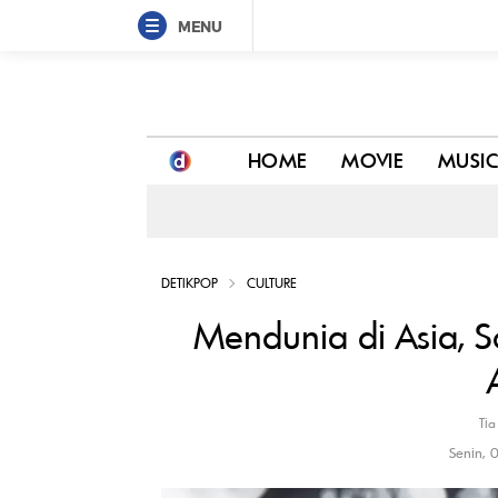
MENU
Mendunia di Asia, Solo Leveling 'Melempem' di A
HOME
MOVIE
MUSI
DETIKPOP
CULTURE
Mendunia di Asia, S
Tia
Senin, 