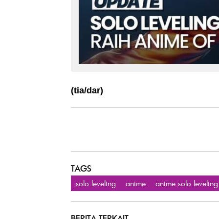
(tia/dar)
TAGS
solo leveling
anime
anime solo leveling
BERITA TERKAIT