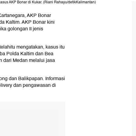
kasus AKP Bonar di Kukar. (Riani Rahayu/detikKalimantan)
Kartanegara, AKP Bonar
da Kaltim. AKP Bonar kini
ka golongan II jenis
elahitu mengatakan, kasus itu
oba Polda Kaltim dan Bea
 dari Medan melalui jasa
rong dan Balikpapan. Informasi
elivery dan pengawasan di
T