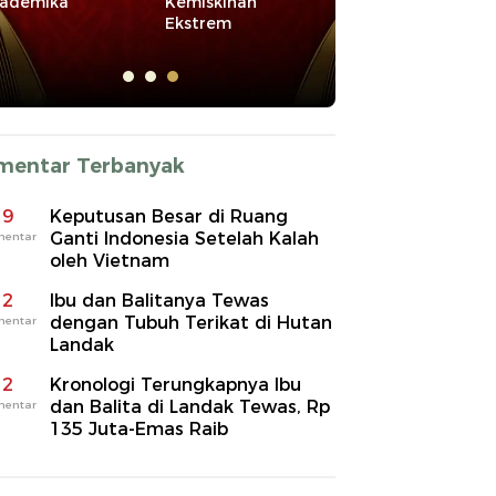
ademika
Kemiskinan
Keuangan Syariah
Ekstrem
mentar Terbanyak
9
Keputusan Besar di Ruang
Ganti Indonesia Setelah Kalah
mentar
oleh Vietnam
2
Ibu dan Balitanya Tewas
dengan Tubuh Terikat di Hutan
mentar
Landak
2
Kronologi Terungkapnya Ibu
dan Balita di Landak Tewas, Rp
mentar
135 Juta-Emas Raib