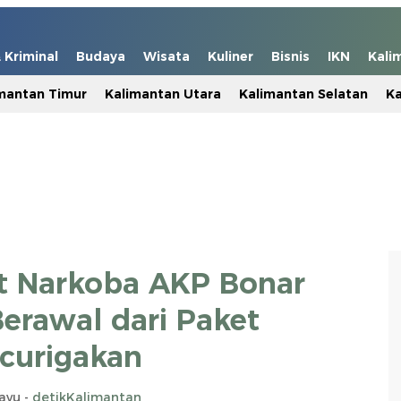
Kriminal
Budaya
Wisata
Kuliner
Bisnis
IKN
Kali
mantan Timur
Kalimantan Utara
Kalimantan Selatan
Ka
t Narkoba AKP Bonar
Berawal dari Paket
curigakan
ayu -
detikKalimantan