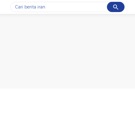
Cancel
Yang sedang ramai dicari
#1
motogp
#2
moto3
#3
bromo
#4
iran
#5
data live draw sgp
Promoted
Terakhir yang dicari
Loading...