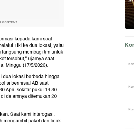
dan
Pejuang
Berkembang
Ak
Kemanusiaan
H CONTENT
ormasi kepada kami soal
Ko
alui Tiki ke dua lokasi, yaitu
i langsung membagi tim untuk
 tersebut," ujarnya saat
a, Minggu (17/5/2026).
Ko
 dua lokasi berbeda hingga
isi berinisial AB saat
Ko
0 April sekitar pukul 14.30
, di dalamnya ditemukan 20
Ko
an. Saat kami interogasi,
h mengambil paket dan tidak