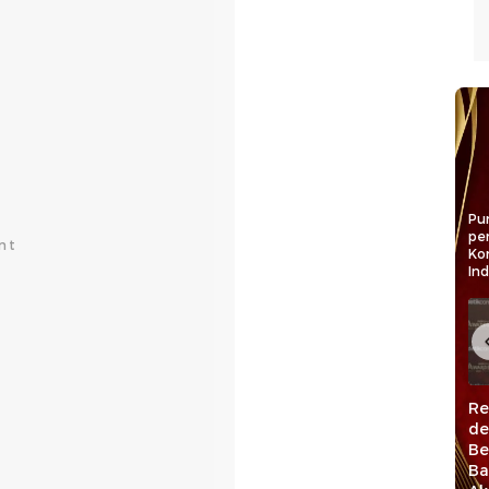
Pun
pe
Ko
In
ktimur
Pangdam
Rektor UMI Jadikan
Re
26,
Hasanuddin:
detiktimur Awards
de
ros
detiktimur Awards
Sebagai Motivasi
Be
Pelaku
Dedikasi bagi
untuk Lebih
Ba