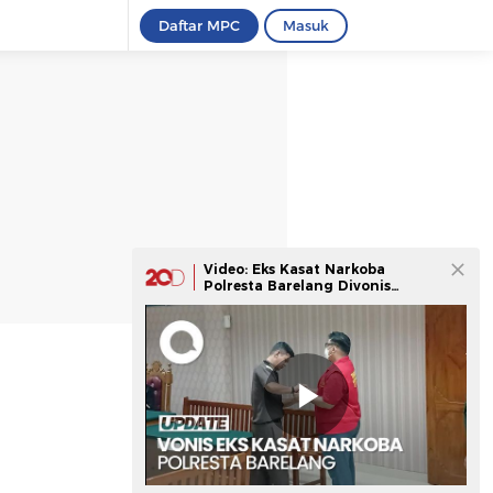
Daftar MPC
Masuk
Video: Eks Kasat Narkoba
Polresta Barelang Divonis
Seumur Hidup Bui