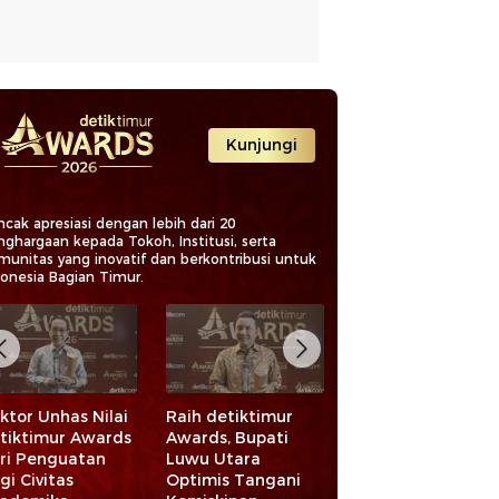
Kunjungi
cak apresiasi dengan lebih dari 20
nghargaan kepada Tokoh, Institusi, serta
munitas yang inovatif dan berkontribusi untuk
donesia Bagian Timur.
ktor Unhas Nilai
Raih detiktimur
Bank Sulselbar Ra
tiktimur Awards
Awards, Bupati
detiktimur Award
ri Penguatan
Luwu Utara
Komitmen Perkua
gi Civitas
Optimis Tangani
Ekosistem