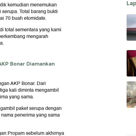
La
nyidik kemudian menemukan
 serupa. Total barang bukti
ai 70 buah etomidate.
di total sementara yang kami
i berkembang mengarah
a.
 AKP Bonar Diamankan
ngan AKP Bonar. Dari
tiga kali diminta mengambil
rima yang sama.
ngambil paket serupa dengan
n nama penerima yang sama
ngan Propam sebelum akhirnya