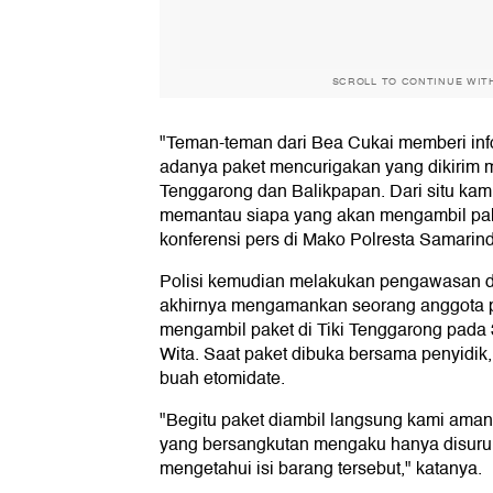
Kemiskinan
Keuangan Syariah
Ekonomi 
Ekstrem
UMKM
SCROLL TO CONTINUE WIT
"Teman-teman dari Bea Cukai memberi inf
adanya paket mencurigakan yang dikirim mel
Tenggarong dan Balikpapan. Dari situ kam
memantau siapa yang akan mengambil paket
konferensi pers di Mako Polresta Samarind
Polisi kemudian melakukan pengawasan di
akhirnya mengamankan seorang anggota pol
mengambil paket di Tiki Tenggarong pada 3
Wita. Saat paket dibuka bersama penyidik
buah etomidate.
"Begitu paket diambil langsung kami amank
yang bersangkutan mengaku hanya disuru
mengetahui isi barang tersebut," katanya.