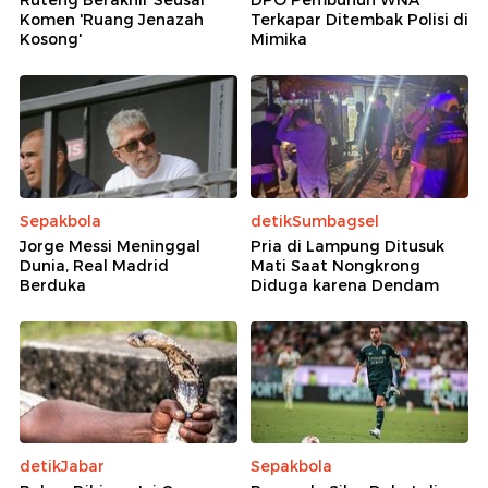
Ruteng Berakhir Seusai
DPO Pembunuh WNA
Komen 'Ruang Jenazah
Terkapar Ditembak Polisi di
Kosong'
Mimika
Sepakbola
detikSumbagsel
Jorge Messi Meninggal
Pria di Lampung Ditusuk
Dunia, Real Madrid
Mati Saat Nongkrong
Berduka
Diduga karena Dendam
detikJabar
Sepakbola