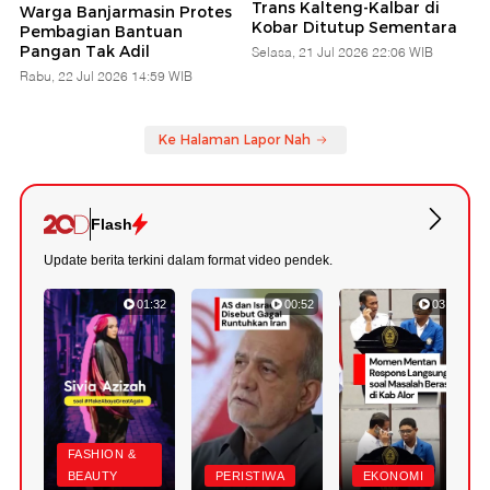
Trans Kalteng-Kalbar di
Warga Banjarmasin Protes
Kobar Ditutup Sementara
Pembagian Bantuan
Pangan Tak Adil
Selasa, 21 Jul 2026 22:06 WIB
Rabu, 22 Jul 2026 14:59 WIB
Ke Halaman Lapor Nah
Flash
Update berita terkini dalam format video pendek.
01:32
00:52
03:22
FASHION &
BEAUTY
PERISTIWA
EKONOMI