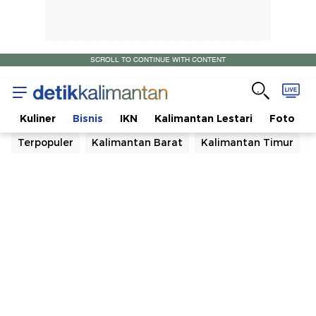
SCROLL TO CONTINUE WITH CONTENT
a
Kuliner
Bisnis
IKN
Kalimantan Lestari
Foto
Terpopuler
Kalimantan Barat
Kalimantan Timur