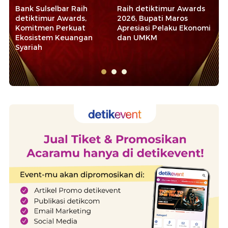
Raih detiktimur Awards
Pangdam Hasanuddin:
Re
2026, Bupati Maros
detiktimur Awards
de
Apresiasi Pelaku Ekonomi
Dedikasi bagi Pejuang
Seb
dan UMKM
Kemanusiaan
Le