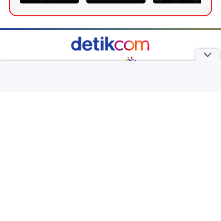
part of
Redaksi
Pedoman Media Siber
Karir
Kotak Pos
Info Iklan
Privacy Policy
Disclaimer
Download aplikasi detikcom
Copyright @ 2026 detikcom, All right reserved