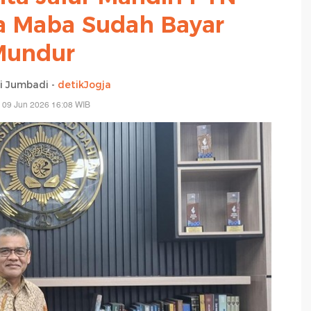
da Maba Sudah Bayar
Mundur
ri Jumbadi -
detikJogja
 09 Jun 2026 16:08 WIB