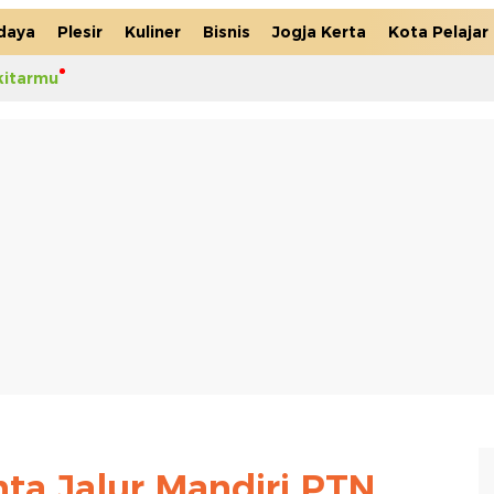
daya
Plesir
Kuliner
Bisnis
Jogja Kerta
Kota Pelajar
kitarmu
ta Jalur Mandiri PTN