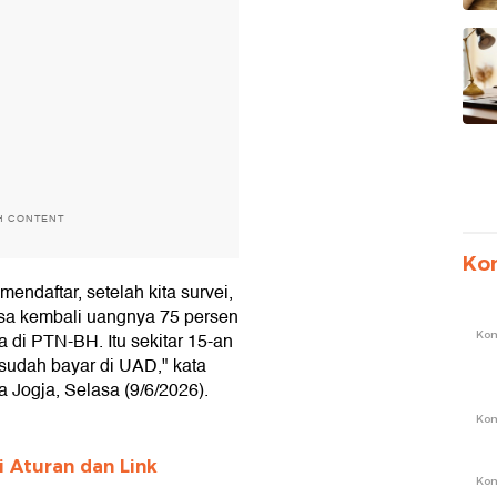
H CONTENT
Ko
daftar, setelah kita survei,
bisa kembali uangnya 75 persen
Ko
 di PTN-BH. Itu sekitar 15-an
 sudah bayar di UAD," kata
 Jogja, Selasa (9/6/2026).
Ko
i Aturan dan Link
Ko