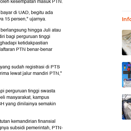
roleh kesempatan masuk PTN.
 bayar di UAD, begitu ada
a 15 persen," ujarnya.
Inf
 berlangsung hingga Juli atau
ri bagi perguruan tinggi
ghadapi ketidakpastian
aftaran PTN benar-benar
yang sudah registrasi di PTS
rima lewat jalur mandiri PTN,"
i perguruan tinggi swasta
 beli masyarakat, kampus
H yang dinilainya semakin
ntutan kemandirian finansial
nya subsidi pemerintah, PTN-