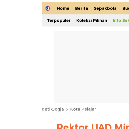
Home
Berita
Sepakbola
Bu
Terpopuler
Koleksi Pilihan
Info Se
detikJogja
Kota Pelajar
Rektor UAD Min