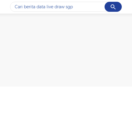
Cancel
Yang sedang ramai dicari
#1
data live draw sgp
#2
piala presiden 2026
#3
prabowo
#4
iran
#5
gempa hari ini
Promoted
Terakhir yang dicari
Loading...