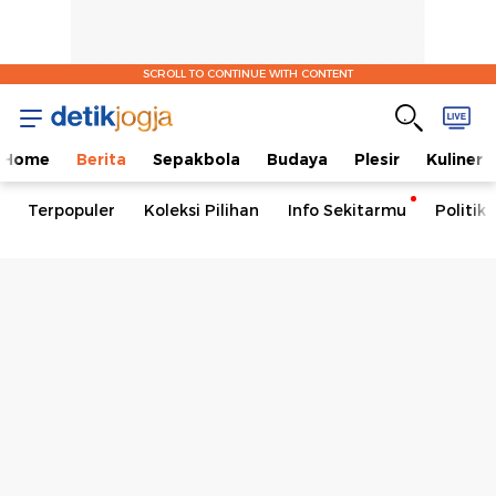
SCROLL TO CONTINUE WITH CONTENT
Home
Berita
Sepakbola
Budaya
Plesir
Kuliner
Terpopuler
Koleksi Pilihan
Info Sekitarmu
Politik