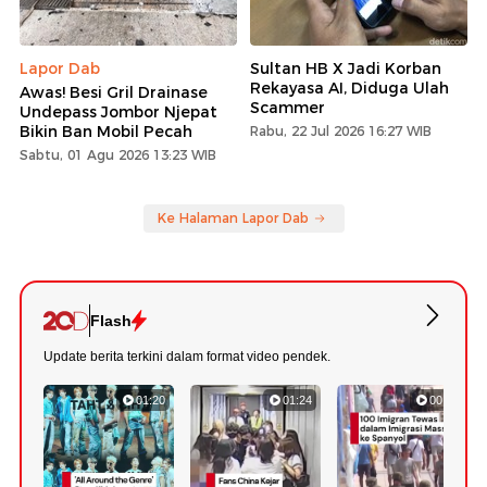
Lapor Dab
Sultan HB X Jadi Korban
Rekayasa AI, Diduga Ulah
Awas! Besi Gril Drainase
Scammer
Undepass Jombor Njepat
Bikin Ban Mobil Pecah
Rabu, 22 Jul 2026 16:27 WIB
Sabtu, 01 Agu 2026 13:23 WIB
Ke Halaman Lapor Dab
Flash
Update berita terkini dalam format video pendek.
01:20
01:24
00:42