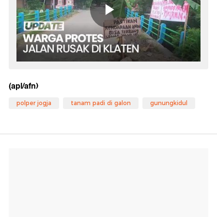
(apl/afn)
polper jogja
tanam padi di galon
gunungkidul