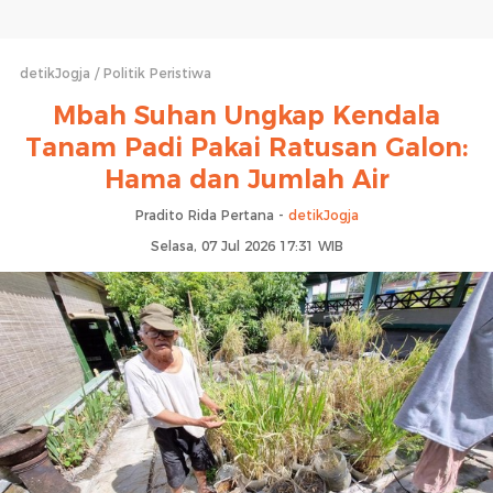
detikJogja
Politik Peristiwa
Mbah Suhan Ungkap Kendala
Tanam Padi Pakai Ratusan Galon:
Hama dan Jumlah Air
Pradito Rida Pertana -
detikJogja
Selasa, 07 Jul 2026 17:31 WIB