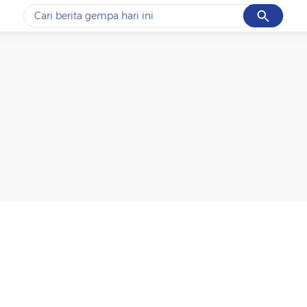
Cancel
Yang sedang ramai dicari
#1
data live draw sgp
#2
piala presiden 2026
#3
prabowo
#4
iran
#5
gempa hari ini
Promoted
Terakhir yang dicari
Loading...