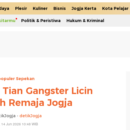
daya
Plesir
Kuliner
Bisnis
Jogja Kerta
Kota Pelajar
kitarmu
Politik & Peristiwa
Hukum & Kriminal
populer Sepekan
 Tian Gangster Licin
 Remaja Jogja
ikJogja -
detikJogja
 14 Jun 2026 10:48 WIB