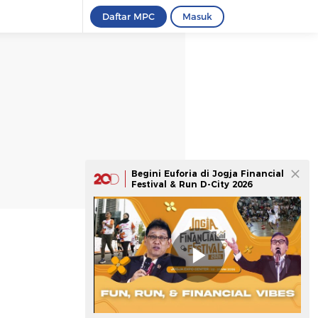
Daftar MPC
Masuk
Begini Euforia di Jogja Financial
Festival & Run D-City 2026