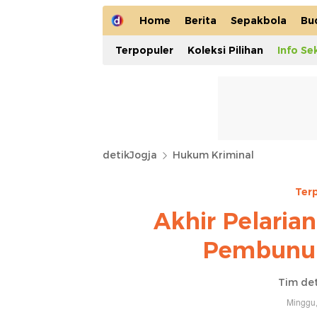
Home
Berita
Sepakbola
Bu
Terpopuler
Koleksi Pilihan
Info Se
detikJogja
Hukum Kriminal
Ter
Akhir Pelarian
Pembunuh
Tim det
Minggu,