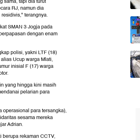
 sama, tapi dia turut
secara RJ, namun dia
residivis," terangnya.
ekat SMAN 3 Jogja pada
ai berpapasan dengan enam
kap polisi, yakni LTF (18)
alias Ucup warga Mlati,
mur inisial F (17) warga
tor.
in yang hingga kini masih
mendanai pelarian para
a operasional para tersangka),
idaritas sesama mereka
jar Adrian.
kti berupa rekaman CCTV,