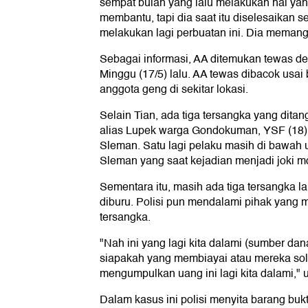
sempat bulan yang lalu melakukan hal yang
membantu, tapi dia saat itu diselesaikan 
melakukan lagi perbuatan ini. Dia memang 
Sebagai informasi, AA ditemukan tewas d
Minggu (17/5) lalu. AA tewas dibacok us
anggota geng di sekitar lokasi.
Selain Tian, ada tiga tersangka yang ditang
alias Lupek warga Gondokuman, YSF (18) 
Sleman. Satu lagi pelaku masih di bawah u
Sleman yang saat kejadian menjadi joki mo
Sementara itu, masih ada tiga tersangka la
diburu. Polisi pun mendalami pihak yang 
tersangka.
"Nah ini yang lagi kita dalami (sumber dan
siapakah yang membiayai atau mereka sol
mengumpulkan uang ini lagi kita dalami," u
Dalam kasus ini polisi menyita barang bu