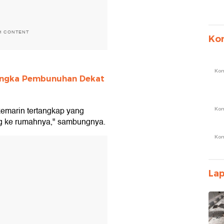
H CONTENT
Ko
Ko
angka Pembunuhan Dekat
emarin tertangkap yang
Ko
g ke rumahnya," sambungnya.
Ko
T
La