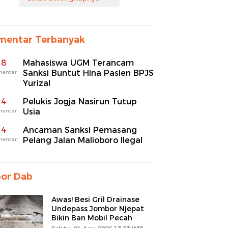
mentar Terbanyak
8
Mahasiswa UGM Terancam
Sanksi Buntut Hina Pasien BPJS
mentar
Yurizal
4
Pelukis Jogja Nasirun Tutup
Usia
mentar
4
Ancaman Sanksi Pemasang
Pelang Jalan Malioboro Ilegal
mentar
por Dab
Awas! Besi Gril Drainase
Undepass Jombor Njepat
Bikin Ban Mobil Pecah