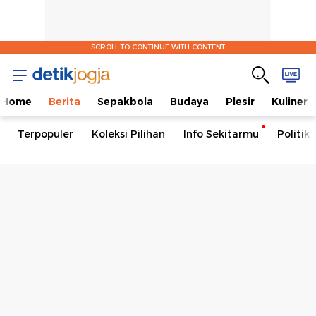
SCROLL TO CONTINUE WITH CONTENT
Home
Berita
Sepakbola
Budaya
Plesir
Kuliner
Terpopuler
Koleksi Pilihan
Info Sekitarmu
Politik