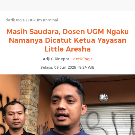
detikJogja
Hukum Kriminal
Masih Saudara, Dosen UGM Ngaku
Namanya Dicatut Ketua Yayasan
Little Aresha
Adji G Rinepta -
detikJogja
Selasa, 09 Jun 2026 18:24 WIB