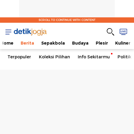
SCROLL TO CONTINUE WITH CONTENT
Home
Berita
Sepakbola
Budaya
Plesir
Kuliner
Terpopuler
Koleksi Pilihan
Info Sekitarmu
Politik