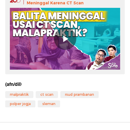
Meninggal Karena CT Scan
(afn/dil)
malpraktik
ct scan
rsud prambanan
polper jogja
sleman