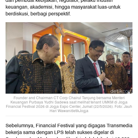
dari pembuat kebijakan, regulator, pelaku industri
keuangan, akademisi, hingga masyarakat luas-untuk
berdiskusi, berbagi perspektif.
Founder and Chairman CT Corp Chairul Tanjung bersama Menteri
Keuangan Purbaya Yudhi Sadewa saat melihat tenant UMKM di Jogja
Financial Festival 2026 di Jogja Expo Center, Jumat (22/5/2026). Foto: Jauh
Hari Wawan/detikJogja
Sebelumnya, Financial Festival yang digagas Transmedia
bekerja sama dengan LPS telah sukses digelar di