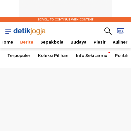
SCROLL TO CONTINUE WITH CONTENT
Home
Berita
Sepakbola
Budaya
Plesir
Kuliner
Terpopuler
Koleksi Pilihan
Info Sekitarmu
Politik