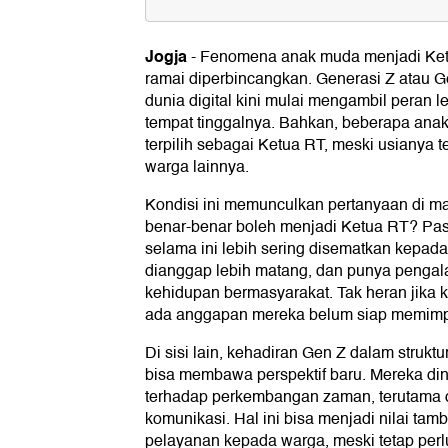
Siapa Itu Gen Z?
Jogja
-
Fenomena anak muda menjadi Ket
Apakah Gen Z Boleh Jadi Ketua 
ramai diperbincangkan. Generasi Z atau G
Syarat Menjadi Ketua RT
dunia digital kini mulai mengambil peran l
tempat tinggalnya. Bahkan, beberapa anak
Proses Pemilihan Ketua RT
terpilih sebagai Ketua RT, meski usianya
warga lainnya.
1. Pembentukan Panitia Pemilihan
2. Pendaftaran dan Penetapan Calon 
Kondisi ini memunculkan pertanyaan di m
3. Pelaksanaan Pemilihan Ketua RT
4. Penetapan dan Pelantikan Ketua RT 
benar-benar boleh menjadi Ketua RT? Pasa
selama ini lebih sering disematkan kepada
Kelebihan Ketua RT dari Kalanga
dianggap lebih matang, dan punya penga
1. Lebih Melek Teknologi
kehidupan bermasyarakat. Tak heran jika 
2. Komunikasi Lebih Terbuka
ada anggapan mereka belum siap memimp
3. Punya Banyak Ide Kreatif
4. Cepat Beradaptasi dengan Perubah
Di sisi lain, kehadiran Gen Z dalam struk
5. Mendorong Partisipasi Anak Muda
bisa membawa perspektif baru. Mereka dini
6. Memiliki Energi dan Semangat yang
terhadap perkembangan zaman, terutama d
komunikasi. Hal ini bisa menjadi nilai t
pelayanan kepada warga, meski tetap per