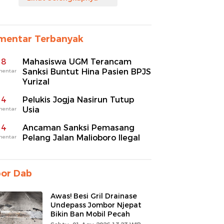
mentar Terbanyak
8
Mahasiswa UGM Terancam
Sanksi Buntut Hina Pasien BPJS
mentar
Yurizal
4
Pelukis Jogja Nasirun Tutup
Usia
mentar
4
Ancaman Sanksi Pemasang
Pelang Jalan Malioboro Ilegal
mentar
por Dab
Awas! Besi Gril Drainase
Undepass Jombor Njepat
Bikin Ban Mobil Pecah