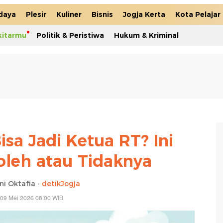
daya
Plesir
Kuliner
Bisnis
Jogja Kerta
Kota Pelajar
kitarmu
Politik & Peristiwa
Hukum & Kriminal
sa Jadi Ketua RT? Ini
oleh atau Tidaknya
ni Oktafia -
detikJogja
 09 Mei 2026 08:00 WIB