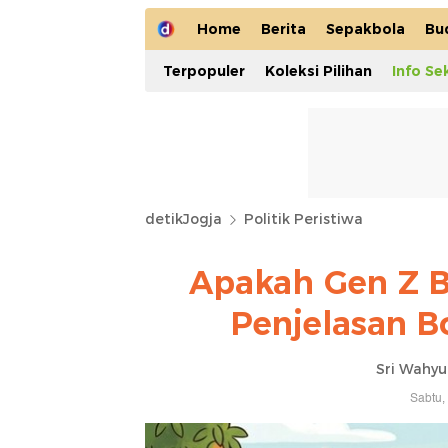
Home
Berita
Sepakbola
Bu
Terpopuler
Koleksi Pilihan
Info Se
detikJogja
Politik Peristiwa
Apakah Gen Z Bi
Penjelasan B
Sri Wahyu
Sabtu,