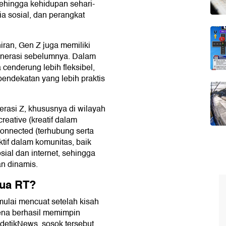
ehingga kehidupan sehari-
ia sosial, dan perangkat
iran, Gen Z juga memiliki
enerasi sebelumnya. Dalam
cenderung lebih fleksibel,
 pendekatan yang lebih praktis
erasi Z, khususnya di wilayah
creative (kreatif dalam
nnected (terhubung serta
aktif dalam komunitas, baik
ial dan internet, sehingga
an dinamis.
tua RT?
lai mencuat setelah kisah
rena berhasil memimpin
 detikNews, sosok tersebut