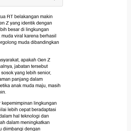
ua RT belakangan makin
RT?
en Z yang identik dengan
ebih besar di lingkungan
 muda viral karena berhasil
 tergolong muda dibandingkan
Ketua RT
asyarakat, apakah Gen Z
Terpilih
lnya, jabatan tersebut
 sosok yang lebih senior,
n Gen Z
laman panjang dalam
ketika anak muda maju, masih
in.
an
tur kepemimpinan lingkungan
lai lebih cepat beradaptasi
 Tinggi
alam hal teknologi dan
ambah dalam meningkatkan
lu diimbangi dengan