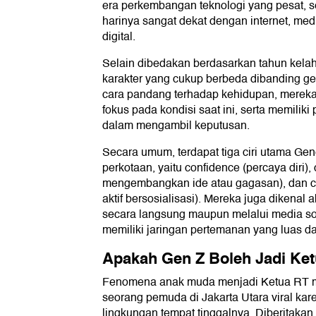
era perkembangan teknologi yang pesat, s
harinya sangat dekat dengan internet, med
digital.
Selain dibedakan berdasarkan tahun kelah
karakter yang cukup berbeda dibanding g
cara pandang terhadap kehidupan, mereka 
fokus pada kondisi saat ini, serta memiliki
dalam mengambil keputusan.
Secara umum, terdapat tiga ciri utama Gen
perkotaan, yaitu confidence (percaya diri), 
mengembangkan ide atau gagasan), dan co
aktif bersosialisasi). Mereka juga dikenal 
secara langsung maupun melalui media sos
memiliki jaringan pertemanan yang luas d
Apakah Gen Z Boleh Jadi Ke
Fenomena anak muda menjadi Ketua RT mu
seorang pemuda di Jakarta Utara viral ka
lingkungan tempat tinggalnya. Diberitakan