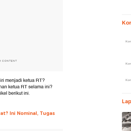
Ko
Ko
H CONTENT
Ko
iri menjadi ketua RT?
Ko
han ketua RT selama ini?
el berikut ini.
La
at? Ini Nominal, Tugas