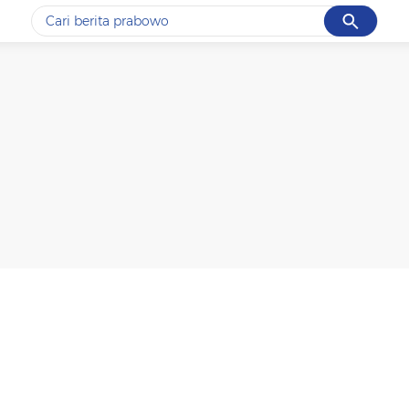
Cancel
Yang sedang ramai dicari
#1
data live draw sgp
#2
piala presiden 2026
#3
prabowo
#4
iran
#5
gempa hari ini
Promoted
Terakhir yang dicari
Loading...