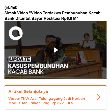
(irb/hil)
Simak Video "
Video Terdakwa Pembunuhan Kacab
Bank Dituntut Bayar Restitusi Rp5,8 M
"
Artikel Selanjutnya
Video: TKW Asal Tulungagung Jadi Korban
Modus Janji Nikah, Rugi Rp 622 Juta