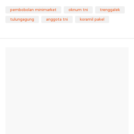
pembobolan minimarket
oknum tni
trenggalek
tulungagung
anggota tni
koramil pakel