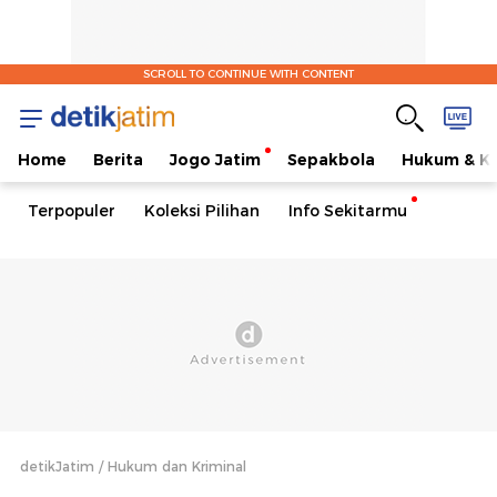
SCROLL TO CONTINUE WITH CONTENT
Home
Berita
Jogo Jatim
Sepakbola
Hukum & Kr
Terpopuler
Koleksi Pilihan
Info Sekitarmu
detikJatim
Hukum dan Kriminal