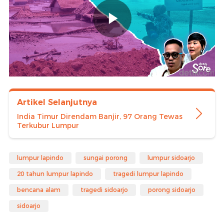
Artikel Selanjutnya
India Timur Direndam Banjir, 97 Orang Tewas
Terkubur Lumpur
lumpur lapindo
sungai porong
lumpur sidoarjo
20 tahun lumpur lapindo
tragedi lumpur lapindo
bencana alam
tragedi sidoarjo
porong sidoarjo
sidoarjo