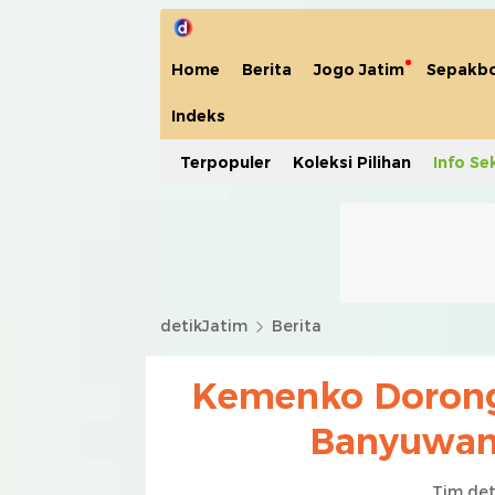
Home
Berita
Jogo Jatim
Sepakbo
Indeks
Terpopuler
Koleksi Pilihan
Info Se
detikJatim
Berita
Kemenko Dorong
Banyuwang
Tim det