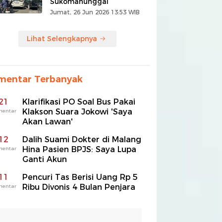
Sukomanunggal
Jumat, 26 Jun 2026 13:53 WIB
Lihat Selengkapnya
mentar Terbanyak
21
Klarifikasi PO Soal Bus Pakai
Klakson Suara Jokowi 'Saya
mentar
Akan Lawan'
12
Dalih Suami Dokter di Malang
Hina Pasien BPJS: Saya Lupa
mentar
Ganti Akun
11
Pencuri Tas Berisi Uang Rp 5
Ribu Divonis 4 Bulan Penjara
mentar