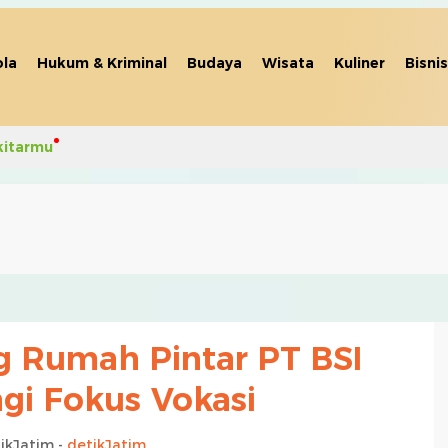
la
Hukum & Kriminal
Budaya
Wisata
Kuliner
Bisnis
kitarmu
 Rumah Pintar PT BSI
i Fokus Vokasi
ikJatim -
detikJatim