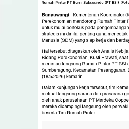
Rumah Pintar PT Bumi Suksesindo (PT BSI). (Fot
Banyuwangi
-
Kementerian Koordinator 
Perekonomian mendorong Rumah Pintar P
untuk mulai berfokus pada pengembangan
strategis ini dinilai penting guna menceta
Manusia (SDM) yang siap kerja dan berdaya
Hal tersebut ditegaskan oleh Analis Kebi
Bidang Perekonomian, Kusti Erawati, sa
meninjau langsung Rumah Pintar PT BSI d
Sumberagung, Kecamatan Pesanggaran, 
(18/5/2026) kemarin.
Dalam kunjungan kerja tersebut, tim Ke
melihat langsung sarana dan prasarana g
oleh anak perusahaan PT Merdeka Copper
mereka didampingi langsung oleh perwak
beserta Tim Rumah Pintar.