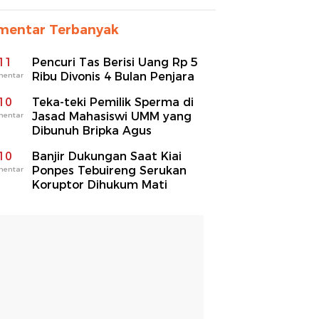
mentar Terbanyak
11
Pencuri Tas Berisi Uang Rp 5
Ribu Divonis 4 Bulan Penjara
mentar
10
Teka-teki Pemilik Sperma di
Jasad Mahasiswi UMM yang
mentar
Dibunuh Bripka Agus
10
Banjir Dukungan Saat Kiai
Ponpes Tebuireng Serukan
mentar
Koruptor Dihukum Mati