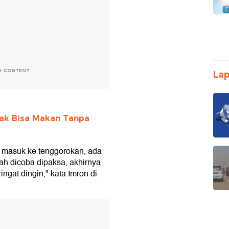
H CONTENT
Lap
Tak Bisa Makan Tanpa
a masuk ke tenggorokan, ada
ah dicoba dipaksa, akhirnya
ngat dingin," kata Imron di
T