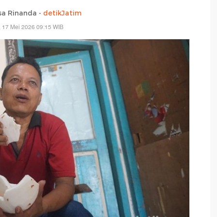
isa Rinanda -
detikJatim
 17 Mei 2026 09:15 WIB