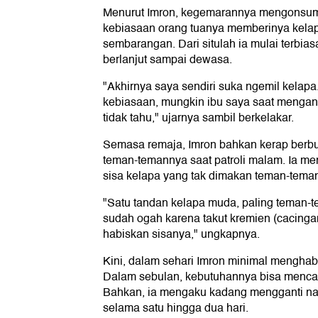
Menurut Imron, kegemarannya mengonsums
kebiasaan orang tuanya memberinya kelap
sembarangan. Dari situlah ia mulai terbia
berlanjut sampai dewasa.
"Akhirnya saya sendiri suka ngemil kelapa
kebiasaan, mungkin ibu saya saat menga
tidak tahu," ujarnya sambil berkelakar.
Semasa remaja, Imron bahkan kerap berb
teman-temannya saat patroli malam. Ia 
sisa kelapa yang tak dimakan teman-tema
"Satu tandan kelapa muda, paling teman
sudah ogah karena takut kremien (cacingan
habiskan sisanya," ungkapnya.
Kini, dalam sehari Imron minimal menghabi
Dalam sebulan, kebutuhannya bisa mencapa
Bahkan, ia mengaku kadang mengganti na
selama satu hingga dua hari.