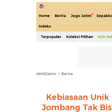
Home
Berita
Jogo Jatim
Sepakbo
Indeks
Terpopuler
Koleksi Pilihan
Info Se
detikJatim
Berita
Kebiasaan Unik
Jombang Tak Bis