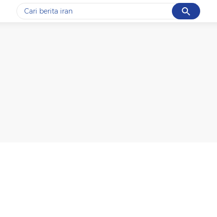
Cancel
Yang sedang ramai dicari
#1
gempa hari ini
#2
gempa
#3
prabowo
#4
iran
#5
demo
Promoted
Terakhir yang dicari
Loading...