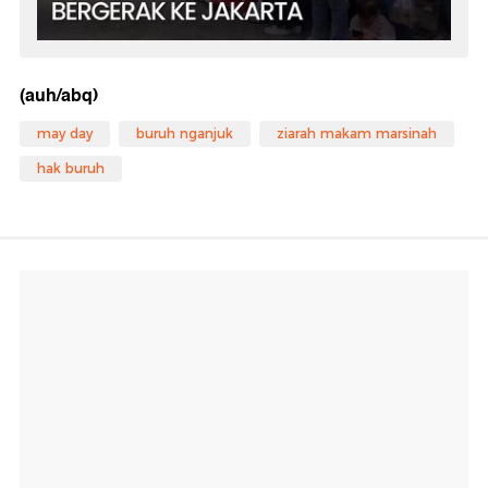
(auh/abq)
may day
buruh nganjuk
ziarah makam marsinah
hak buruh