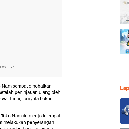
H CONTENT
ko Nam sempat dinobatkan
Lap
etelah peninjauan ulang oleh
awa Timur, ternyata bukan
 Toko Nam itu menjadi tempat
um melakukan penyerangan
n cagar budaya," jelasnya.