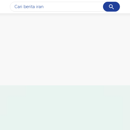
Cancel
Yang sedang ramai dicari
#1
data live draw sgp
#2
gempa hari ini
#3
prabowo
#4
iran
#5
demo
Promoted
Terakhir yang dicari
Loading...