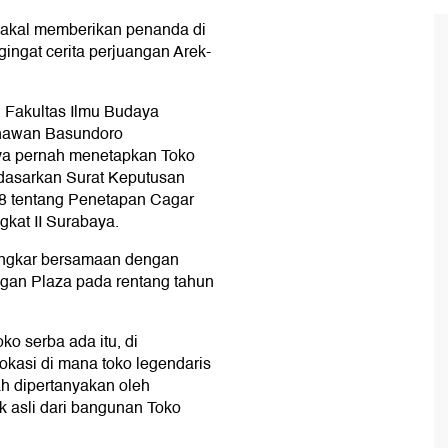
bakal memberikan penanda di
ingat cerita perjuangan Arek-
 Fakultas Ilmu Budaya
urnawan Basundoro
a pernah menetapkan Toko
dasarkan Surat Keputusan
8 tentang Penetapan Cagar
kat II Surabaya.
bongkar bersamaan dengan
an Plaza pada rentang tahun
o serba ada itu, di
kasi di mana toko legendaris
ah dipertanyakan oleh
 asli dari bangunan Toko