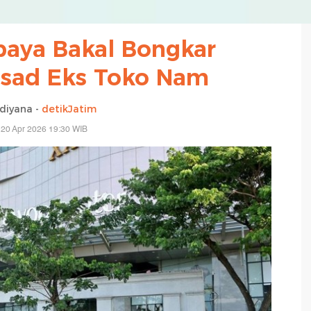
aya Bakal Bongkar
sad Eks Toko Nam
idiyana -
detikJatim
 20 Apr 2026 19:30 WIB