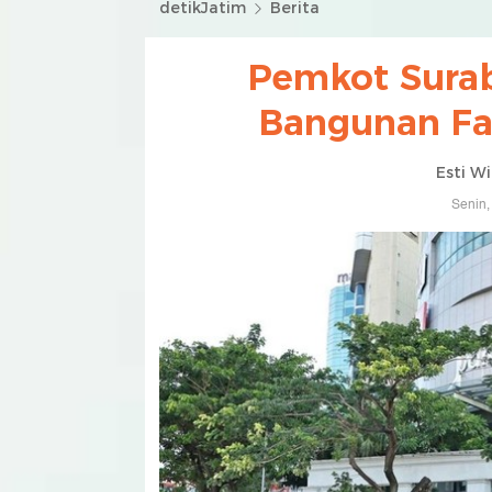
detikJatim
Berita
Pemkot Surab
Bangunan Fa
Esti W
Senin,