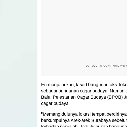
SCROLL TO CONTINUE WIT
Eri menjelaskan, fasad bangunan eks To
sebagai bangunan cagar budaya. Namun s
Balai Pelestarian Cagar Budaya (BPCB) J
cagar budaya.
"Memang dulunya lokasi tempat berdirinya
berkumpulnya Arek-arek Surabaya sebel
terhadap penjajah. Jadi itu bukan banguna