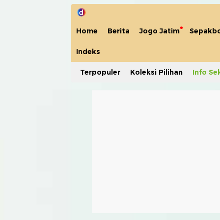
Home
Berita
Jogo Jatim
Sepakbo
Indeks
Terpopuler
Koleksi Pilihan
Info Se