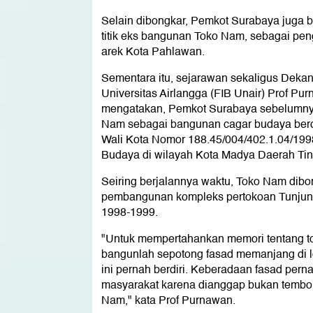
Selain dibongkar, Pemkot Surabaya juga 
titik eks bangunan Toko Nam, sebagai peng
arek Kota Pahlawan.
Sementara itu, sejarawan sekaligus Dekan
Universitas Airlangga (FIB Unair) Prof P
mengatakan, Pemkot Surabaya sebelumny
Nam sebagai bangunan cagar budaya ber
Wali Kota Nomor 188.45/004/402.1.04/199
Budaya di wilayah Kota Madya Daerah Ting
Seiring berjalannya waktu, Toko Nam di
pembangunan kompleks pertokoan Tunjung
1998-1999.
"Untuk mempertahankan memori tentang tok
bangunlah sepotong fasad memanjang di lo
ini pernah berdiri. Keberadaan fasad pern
masyarakat karena dianggap bukan tembok
Nam," kata Prof Purnawan.