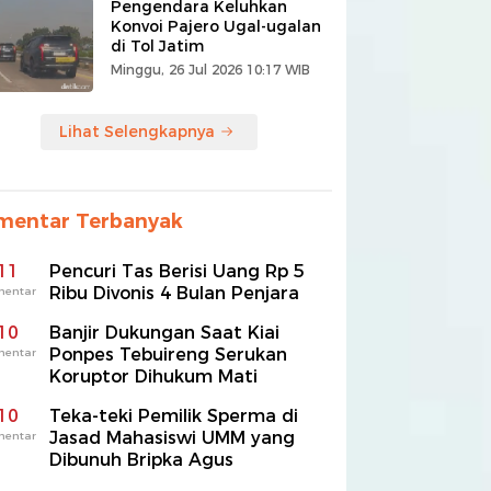
Pengendara Keluhkan
Konvoi Pajero Ugal-ugalan
di Tol Jatim
Minggu, 26 Jul 2026 10:17 WIB
Lihat Selengkapnya
mentar Terbanyak
11
Pencuri Tas Berisi Uang Rp 5
Ribu Divonis 4 Bulan Penjara
mentar
10
Banjir Dukungan Saat Kiai
Ponpes Tebuireng Serukan
mentar
Koruptor Dihukum Mati
10
Teka-teki Pemilik Sperma di
Jasad Mahasiswi UMM yang
mentar
Dibunuh Bripka Agus