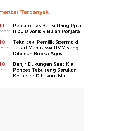
mentar Terbanyak
11
Pencuri Tas Berisi Uang Rp 5
Ribu Divonis 4 Bulan Penjara
mentar
10
Teka-teki Pemilik Sperma di
Jasad Mahasiswi UMM yang
mentar
Dibunuh Bripka Agus
10
Banjir Dukungan Saat Kiai
Ponpes Tebuireng Serukan
mentar
Koruptor Dihukum Mati