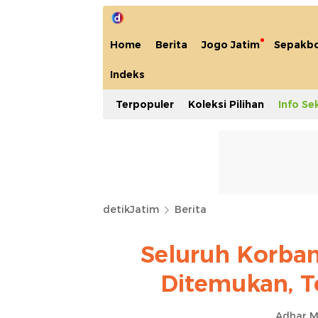
Home
Berita
Jogo Jatim
Sepakbo
Indeks
Terpopuler
Koleksi Pilihan
Info Se
detikJatim
Berita
Seluruh Korban
Ditemukan, T
Adhar M