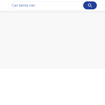
Cancel
Yang sedang ramai dicari
#1
gempa hari ini
#2
gempa
#3
prabowo
#4
iran
#5
demo
Promoted
Terakhir yang dicari
Loading...