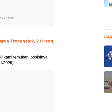
H CONTENT
Lap
rga Trenggalek, 2 Orang
il kami temukan, posisinya
11/2025).
T