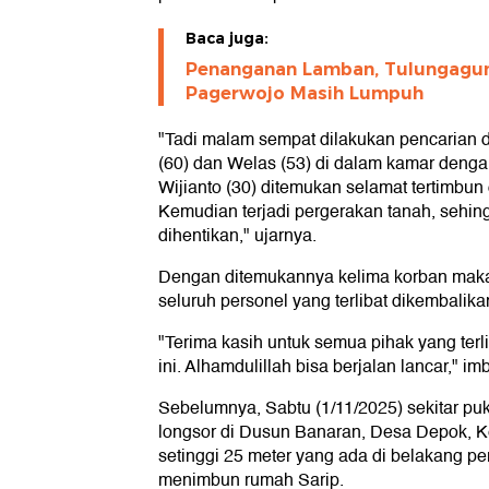
Baca juga:
Penanganan Lamban, Tulungagun
Pagerwojo Masih Lumpuh
"Tadi malam sempat dilakukan pencarian d
(60) dan Welas (53) di dalam kamar denga
Wijianto (30) ditemukan selamat tertimbun
Kemudian terjadi pergerakan tanah, sehin
dihentikan," ujarnya.
Dengan ditemukannya kelima korban maka
seluruh personel yang terlibat dikembalik
"Terima kasih untuk semua pihak yang terl
ini. Alhamdulillah bisa berjalan lancar," i
Sebelumnya, Sabtu (1/11/2025) sekitar puk
longsor di Dusun Banaran, Desa Depok, 
setinggi 25 meter yang ada di belakang p
menimbun rumah Sarip.