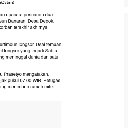
ikJatim)
n upacara pencarian dua
Dusun Banaran, Desa Depok,
rban terakhir akhirnya
.
ertimbun longsor. Usai temuan
bat longsor yang terjadi Sabtu
ng meninggal dunia dan satu
yu Prasetyo mengatakan,
jak pukul 07.00 WIB. Petugas
ang menimbun rumah milik