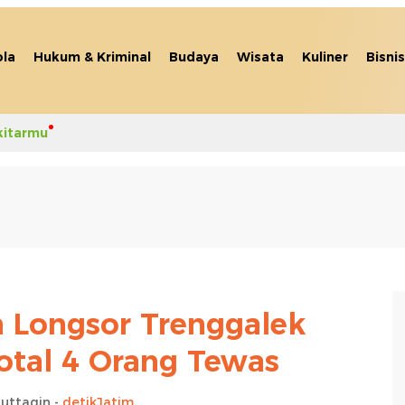
la
Hukum & Kriminal
Budaya
Wisata
Kuliner
Bisnis
kitarmu
 Longsor Trenggalek
otal 4 Orang Tewas
uttaqin -
detikJatim