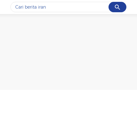
Cancel
Yang sedang ramai dicari
#1
data live draw sgp
#2
piala presiden 2026
#3
prabowo
#4
iran
#5
gempa hari ini
Promoted
Terakhir yang dicari
Loading...