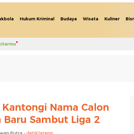
akbola
Hukum Kriminal
Budaya
Wisata
Kuliner
Bis
kitarmu
ai Kantongi Nama Calon
h Baru Sambut Liga 2
awan Putra -
detikJateng