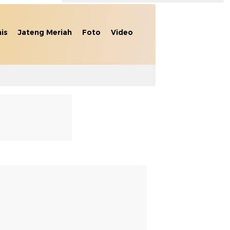
nis
Jateng Meriah
Foto
Video