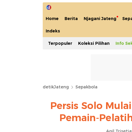
Home
Berita
Njagani Jateng
Sep
Indeks
Terpopuler
Koleksi Pilihan
Info Se
detikJateng
Sepakbola
Persis Solo Mul
Pemain-Pelati
Agil Triseti