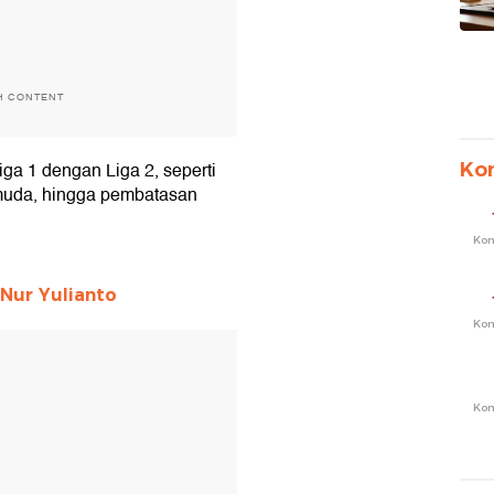
H CONTENT
ga 1 dengan Liga 2, seperti
Ko
 muda, hingga pembatasan
Ko
Nur Yulianto
Ko
T
Ko