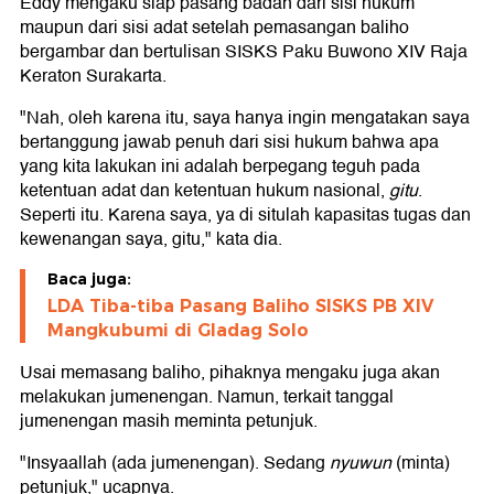
Eddy mengaku siap pasang badan dari sisi hukum
maupun dari sisi adat setelah pemasangan baliho
bergambar dan bertulisan SISKS Paku Buwono XIV Raja
Keraton Surakarta.
"Nah, oleh karena itu, saya hanya ingin mengatakan saya
bertanggung jawab penuh dari sisi hukum bahwa apa
yang kita lakukan ini adalah berpegang teguh pada
ketentuan adat dan ketentuan hukum nasional,
gitu
.
Seperti itu. Karena saya, ya di situlah kapasitas tugas dan
kewenangan saya, gitu," kata dia.
Baca juga:
LDA Tiba-tiba Pasang Baliho SISKS PB XIV
Mangkubumi di Gladag Solo
Usai memasang baliho, pihaknya mengaku juga akan
melakukan jumenengan. Namun, terkait tanggal
jumenengan masih meminta petunjuk.
"Insyaallah (ada jumenengan). Sedang
nyuwun
(minta)
petunjuk," ucapnya.