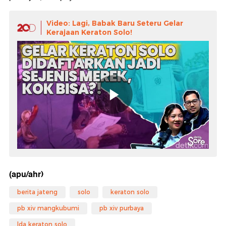
Video: Lagi, Babak Baru Seteru Gelar
Kerajaan Keraton Solo!
(apu/ahr)
berita jateng
solo
keraton solo
pb xiv mangkubumi
pb xiv purbaya
lda keraton solo