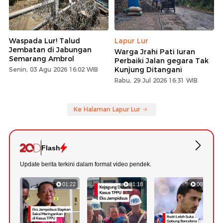
Waspada Lur! Talud
Lapur Lur
Jembatan di Jabungan
Warga Jrahi Pati Iuran
Semarang Ambrol
Perbaiki Jalan gegara Tak
Kunjung Ditangani
Senin, 03 Agu 2026 16:02 WIB
Rabu, 29 Jul 2026 16:31 WIB
Ke Halaman Lapur Lur
Flash
Update berita terkini dalam format video pendek.
01:22
01:18
00:47