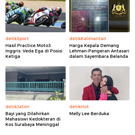
detikSport
detikKalimantan
Hasil Practice Moto3
Harga Kepala Demang
Inggris: Veda Ega di Posisi
Lehman-Pangeran Antasari
Ketiga
dalam Sayembara Belanda
detikJatim
detikHot
Bayi yang Dilahirkan
Melly Lee Berduka
Mahasiswi Kedokteran di
Kos Surabaya Meninggal