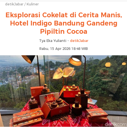
detikJabar
Kuliner
Eksplorasi Cokelat di Cerita Manis,
Hotel Indigo Bandung Gandeng
Pipiltin Cocoa
Tya Eka Yulianti -
detikJabar
Rabu, 15 Apr 2026 18:48 WIB