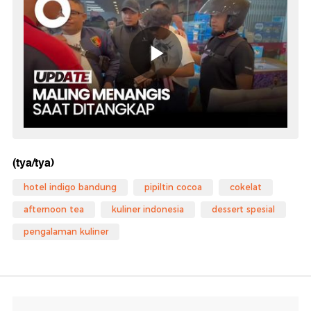
(tya/tya)
hotel indigo bandung
pipiltin cocoa
cokelat
afternoon tea
kuliner indonesia
dessert spesial
pengalaman kuliner