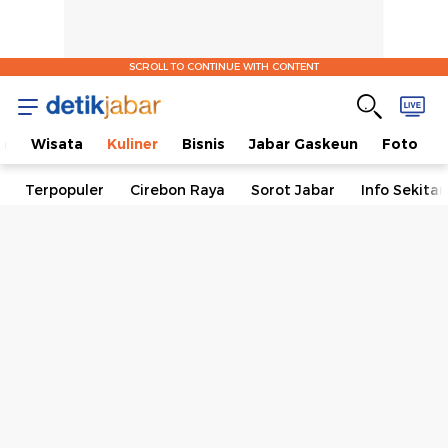
SCROLL TO CONTINUE WITH CONTENT
a
Wisata
Kuliner
Bisnis
Jabar Gaskeun
Foto
Terpopuler
Cirebon Raya
Sorot Jabar
Info Sekita