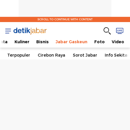
SCROLL TO CONTINUE WITH CONTENT
ata
Kuliner
Bisnis
Jabar Gaskeun
Foto
Video
Terpopuler
Cirebon Raya
Sorot Jabar
Info Sekita