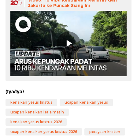
Video: 10 Ribu Kendaraan Melintas dari
Jakarta ke Puncak Siang Ini
(tya/tya)
kenaikan yesus kristus
ucapan kenaikan yesus
ucapan kenaikan isa almasih
kenaikan yesus kristus 2026
ucapan kenaikan yesus kristus 2026
perayaan kristen