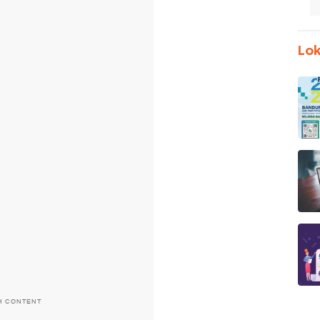
Lok
H CONTENT