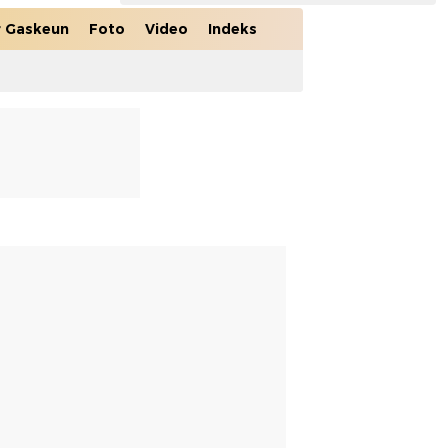
r Gaskeun
Foto
Video
Indeks