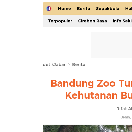
Home
Berita
Sepakbola
Hu
Terpopuler
Cirebon Raya
Info Sek
detikJabar
Berita
Bandung Zoo Tun
Kehutanan Bu
Rifat A
Senin,