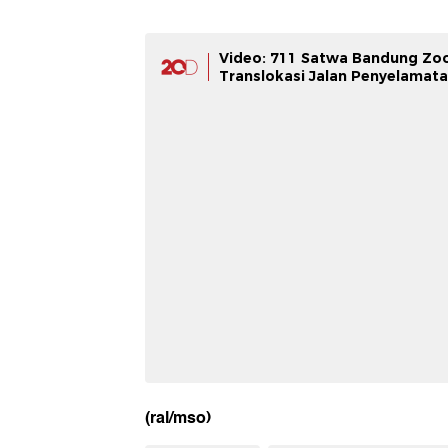
Video: 711 Satwa Bandung Zoo
Translokasi Jalan Penyelamat
(ral/mso)