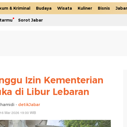
kum & Kriminal
Budaya
Wisata
Kuliner
Bisnis
Jaba
itarmu
Sorot Jabar
ggu Izin Kementerian
ka di Libur Lebaran
lhamidi -
detikJabar
 16 Mar 2026 19:00 WIB