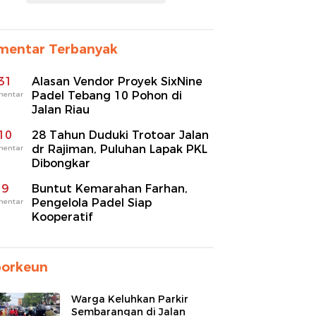
mentar Terbanyak
31
Alasan Vendor Proyek SixNine
Padel Tebang 10 Pohon di
mentar
Jalan Riau
10
28 Tahun Duduki Trotoar Jalan
dr Rajiman, Puluhan Lapak PKL
mentar
Dibongkar
9
Buntut Kemarahan Farhan,
Pengelola Padel Siap
mentar
Kooperatif
porkeun
Warga Keluhkan Parkir
Sembarangan di Jalan