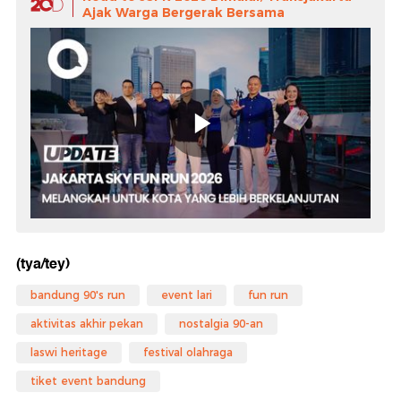
Ajak Warga Bergerak Bersama
(tya/tey)
bandung 90's run
event lari
fun run
aktivitas akhir pekan
nostalgia 90-an
laswi heritage
festival olahraga
tiket event bandung