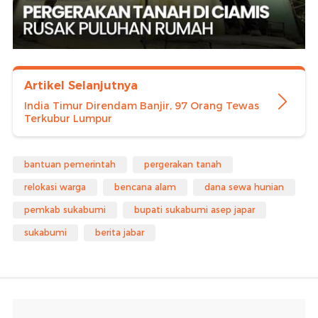
Artikel Selanjutnya
India Timur Direndam Banjir, 97 Orang Tewas
Terkubur Lumpur
bantuan pemerintah
pergerakan tanah
relokasi warga
bencana alam
dana sewa hunian
pemkab sukabumi
bupati sukabumi asep japar
sukabumi
berita jabar