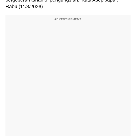
pergeseran tanah di pengungsian," kata Asep Japar,
Rabu (11/3/2026).
ADVERTISEMENT