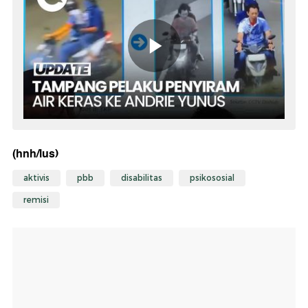
(hnh/lus)
aktivis
pbb
disabilitas
psikososial
remisi