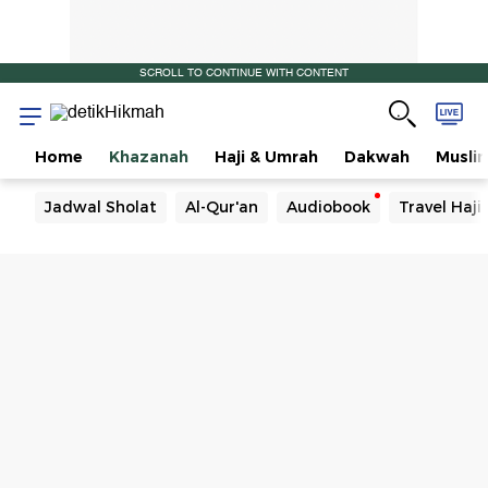
SCROLL TO CONTINUE WITH CONTENT
Home
Khazanah
Haji & Umrah
Dakwah
Musli
Jadwal Sholat
Al-Qur'an
Audiobook
Travel Haj