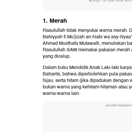
SCROLL TO CONTINUE WIT
1. Merah
Rasulullah tidak menyukai warna merah. 
Bahiyyah fi Mu'jizah an-Nabi wa asy-Sya
Ahmad Musthafa Mutawalli, menuliskan b
Rasulullah SAW memakai pakaian merah 
yang dicelup.
Dalam buku Mendidik Anak Laki-laki kary
Baharits, bahwa diperbolehkan pula paka
hijau, serta hitam (jika dipadukan dengan 
bukan warna yang kehitam-hitaman atau y
warna-warna lain.
ADVERTISEMEN