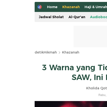
Home
Khazanah
Haji & Umra
Jadwal Sholat
Al-Qur'an
Audiobo
detikHikmah
Khazanah
3 Warna yang Ti
SAW, Ini
Kholida Qo
Rabu, 