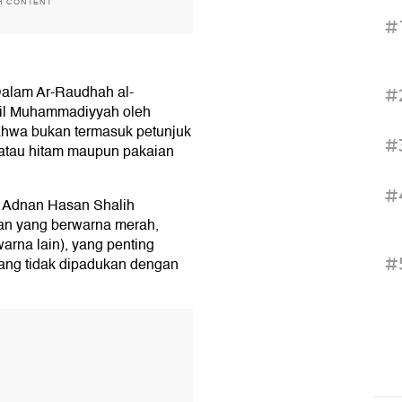
H CONTENT
#
Dalam Ar-Raudhah al-
#
a'il Muhammadiyyah oleh
ahwa bukan termasuk petunjuk
#
atau hitam maupun pakaian
#
a Adnan Hasan Shalih
ian yang berwarna merah,
warna lain), yang penting
#
ang tidak dipadukan dengan
T