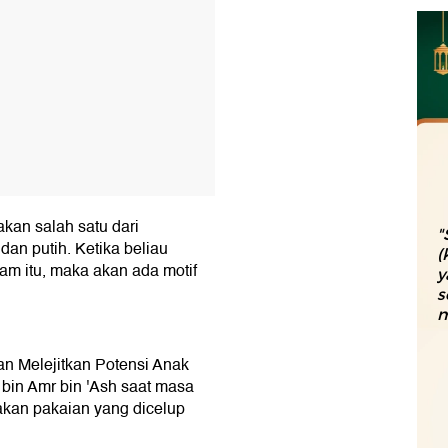
kan salah satu dari
"
an putih. Ketika beliau
(
am itu, maka akan ada motif
y
s
m
n Melejitkan Potensi Anak
 bin Amr bin 'Ash saat masa
akan pakaian yang dicelup