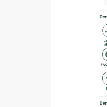
Pe
J
S
FAQ
Ber