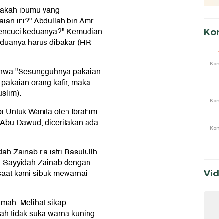
pakah ibumu yang
an ini?" Abdullah bin Amr
mencuci keduanya?" Kemudian
Ko
eduanya harus dibakar (HR
Ko
bahwa "Sesungguhnya pakaian
pakaian orang kafir, maka
slim).
Ko
bi Untuk Wanita oleh Ibrahim
Abu Dawud, diceritakan ada
Ko
h Zainab r.a istri Rasulullh
u Sayyidah Zainab dengan
aat kami sibuk mewarnai
Vi
rumah. Melihat sikap
ah tidak suka warna kuning