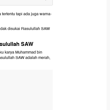
llah SAW
ertentu tapi ada juga warna-
tidak disukai Rasulullah SAW
asulullah SAW
nahku karya Muhammad bin
asulullah SAW adalah merah,