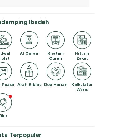
ndamping Ibadah
adwal
Al Quran
Khatam
Hitung
holat
Quran
Zakat
 Puasa
Arah Kiblat
Doa Harian
Kalkulator
Waris
Zikir
ita Terpopuler