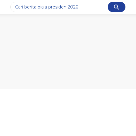
Cancel
Yang sedang ramai dicari
#1
data live draw sgp
#2
piala presiden 2026
#3
prabowo
#4
iran
#5
gempa hari ini
Promoted
Terakhir yang dicari
Loading...