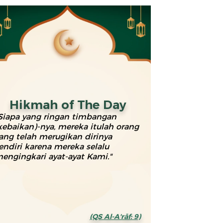
Hikmah of The Day
Siapa yang ringan timbangan
kebaikan)-nya, mereka itulah orang
ang telah merugikan dirinya
endiri karena mereka selalu
engingkari ayat-ayat Kami."
(QS Al-A'rāf: 9)