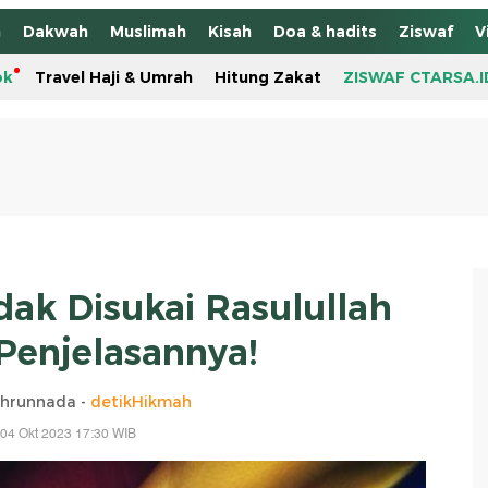
h
Dakwah
Muslimah
Kisah
Doa & hadits
Ziswaf
V
ok
Travel Haji & Umrah
Hitung Zakat
ZISWAF CTARSA.I
dak Disukai Rasulullah
 Penjelasannya!
thrunnada -
detikHikmah
04 Okt 2023 17:30 WIB