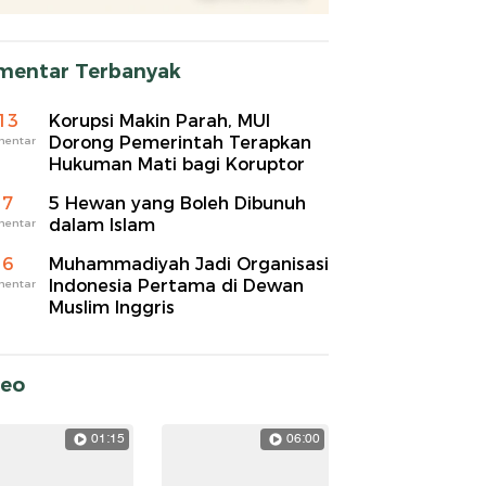
mentar Terbanyak
13
Korupsi Makin Parah, MUI
Dorong Pemerintah Terapkan
mentar
Hukuman Mati bagi Koruptor
7
5 Hewan yang Boleh Dibunuh
dalam Islam
mentar
6
Muhammadiyah Jadi Organisasi
Indonesia Pertama di Dewan
mentar
Muslim Inggris
deo
01:15
06:00