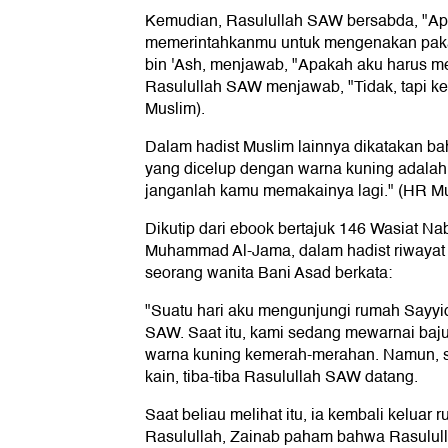
Kemudian, Rasulullah SAW bersabda, "A
memerintahkanmu untuk mengenakan pakai
bin 'Ash, menjawab, "Apakah aku harus 
Rasulullah SAW menjawab, "Tidak, tapi k
Muslim).
Dalam hadist Muslim lainnya dikatakan 
yang dicelup dengan warna kuning adalah 
janganlah kamu memakainya lagi." (HR Mu
Dikutip dari ebook bertajuk 146 Wasiat Na
Muhammad Al-Jama, dalam hadist riwayat 
seorang wanita Bani Asad berkata:
"Suatu hari aku mengunjungi rumah Sayyida
SAW. Saat itu, kami sedang mewarnai baj
warna kuning kemerah-merahan. Namun, s
kain, tiba-tiba Rasulullah SAW datang.
Saat beliau melihat itu, ia kembali keluar 
Rasulullah, Zainab paham bahwa Rasulull