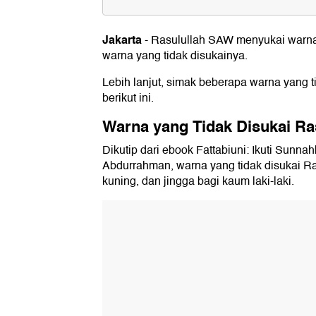
Warna yang Tidak Disukai Rasulu
1. Merah
Jakarta
-
Rasulullah SAW menyukai warna t
2. Kuning
warna yang tidak disukainya.
3. Jingga
Lebih lanjut, simak beberapa warna yang 
berikut ini.
Warna yang Tidak Disukai R
Dikutip dari ebook Fattabiuni: Ikuti Sun
Abdurrahman, warna yang tidak disukai R
kuning, dan jingga bagi kaum laki-laki.