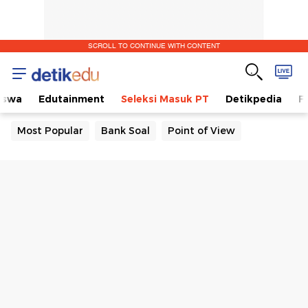
SCROLL TO CONTINUE WITH CONTENT
iswa
Edutainment
Seleksi Masuk PT
Detikpedia
F
Most Popular
Bank Soal
Point of View