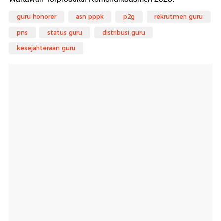
guru honorer
asn pppk
p2g
rekrutmen guru
pns
status guru
distribusi guru
kesejahteraan guru