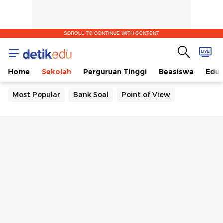
SCROLL TO CONTINUE WITH CONTENT
Home
Sekolah
Perguruan Tinggi
Beasiswa
Edut
Most Popular
Bank Soal
Point of View