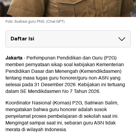
Foto: Ilustrasi guru PNS. (Chat GPT)
Daftar Isi
Keberadaan SE Mendikdasmen 7/2026
Sudah Tepat?
Jakarta
-
Perhimpunan Pendidikan dan Guru (P2G)
memberi pernyataan sikap soal kebijakan Kementerian
Peliknya Rekrutmen Guru PNS di Indonesia
Pendidikan Dasar dan Menengah (Kemendikdasmen)
Rekrutmen Guru PNS Harus Dibuka Lagi
tentang masa tugas guru honorer/guru non-ASN yang
selesai pada 31 Desember 2026. Kebijakan ini tertuang
dalam SE Mendikdasmen No 7 Tahun 2026.
Koordinator Nasional (Kornas) P2G, Satriwan Salim,
mengatakan bahwa guru honorer adalah sosok
penyelamat proses pembelajaran di sekolah saat ini.
Mengingat sampai saat ini, sebaran guru ASN tidak
merata di wilayah Indonesia.