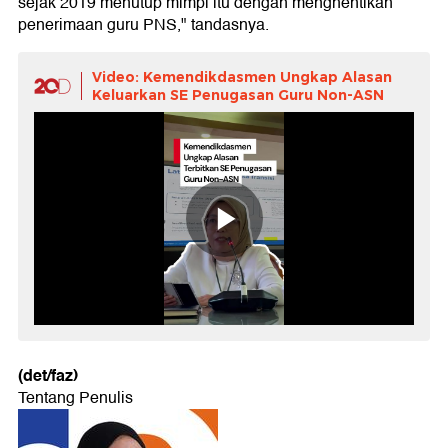
sejak 2019 menutup mimpi itu dengan menghentikan
penerimaan guru PNS," tandasnya.
Video: Kemendikdasmen Ungkap Alasan
Keluarkan SE Penugasan Guru Non-ASN
(det/faz)