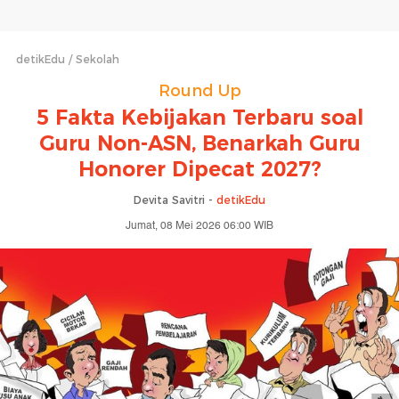
detikEdu
Sekolah
Round Up
5 Fakta Kebijakan Terbaru soal
Guru Non-ASN, Benarkah Guru
Honorer Dipecat 2027?
Devita Savitri -
detikEdu
Jumat, 08 Mei 2026 06:00 WIB