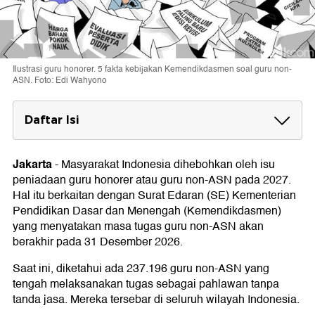
Ilustrasi guru honorer. 5 fakta kebijakan Kemendikdasmen soal guru non-
ASN. Foto: Edi Wahyono
Daftar Isi
1. Bermula dari SE Mendikdasmen Nomor 7
Tahun 2026
Jakarta
-
Masyarakat Indonesia dihebohkan oleh isu
peniadaan guru honorer atau guru non-ASN pada 2027.
2. Istilah Honorer Sudah Tidak Ada
Hal itu berkaitan dengan Surat Edaran (SE) Kementerian
3. Tidak Dipecat, Tapi Skema Baru
Pendidikan Dasar dan Menengah (Kemendikdasmen)
yang menyatakan masa tugas guru non-ASN akan
4. Ada Rekrutmen Guru Baru-Ditata Bertahap
berakhir pada 31 Desember 2026.
Jadi ASN
Saat ini, diketahui ada 237.196 guru non-ASN yang
5. P2G Desak Guru Non-ASN Diangkat Jadi
tengah melaksanakan tugas sebagai pahlawan tanpa
ASN PPPK Penuh Waktu
tanda jasa. Mereka tersebar di seluruh wilayah Indonesia.