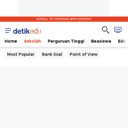
SCROLL TO CONTINUE WITH CONTENT
Home
Sekolah
Perguruan Tinggi
Beasiswa
Edut
Most Popular
Bank Soal
Point of View