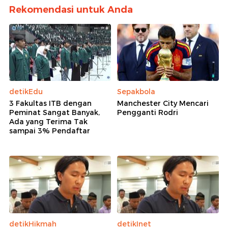
Rekomendasi untuk Anda
detikEdu
Sepakbola
3 Fakultas ITB dengan
Manchester City Mencari
Peminat Sangat Banyak,
Pengganti Rodri
Ada yang Terima Tak
sampai 3% Pendaftar
detikHikmah
detikInet