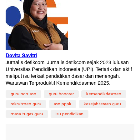
guru non-asn
guru honorer
kemendikdasmen
rekrutmen guru
asn pppk
kesejahteraan guru
masa tugas guru
isu pendidikan