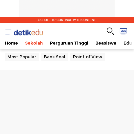
SCROLL TO CONTINUE WITH CONTENT
Home
Sekolah
Perguruan Tinggi
Beasiswa
Edut
Most Popular
Bank Soal
Point of View