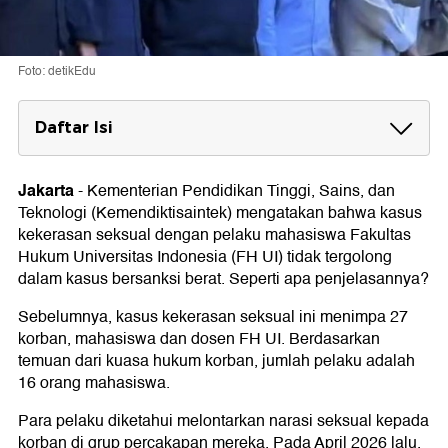
Foto: detikEdu
Daftar Isi
Daftar Sanksi Pelaku Kekerasan Seksual
Sanksi Administratif Ringan
Jakarta
-
Kementerian Pendidikan Tinggi, Sains, dan
Sanksi Administratif Sedang
Teknologi (Kemendiktisaintek) mengatakan bahwa kasus
Sanksi Administratif Berat
kekerasan seksual dengan pelaku mahasiswa Fakultas
Hukum Universitas Indonesia (FH UI) tidak tergolong
dalam kasus bersanksi berat. Seperti apa penjelasannya?
Sebelumnya, kasus kekerasan seksual ini menimpa 27
korban, mahasiswa dan dosen FH UI. Berdasarkan
temuan dari kuasa hukum korban, jumlah pelaku adalah
16 orang mahasiswa.
Para pelaku diketahui melontarkan narasi seksual kepada
korban di grup percakapan mereka. Pada April 2026 lalu,