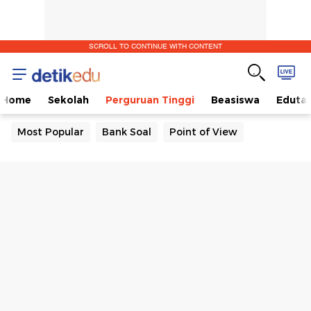
SCROLL TO CONTINUE WITH CONTENT
Home
Sekolah
Perguruan Tinggi
Beasiswa
Eduta
Most Popular
Bank Soal
Point of View