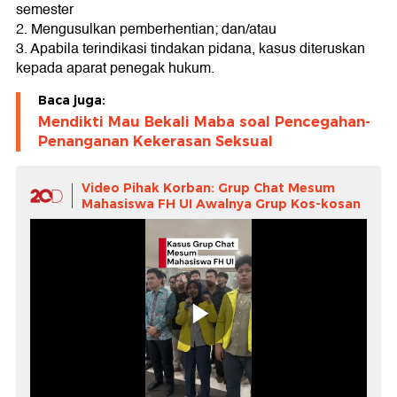
semester
2. Mengusulkan pemberhentian; dan/atau
3. Apabila terindikasi tindakan pidana, kasus diteruskan
kepada aparat penegak hukum.
Baca juga:
Mendikti Mau Bekali Maba soal Pencegahan-
Penanganan Kekerasan Seksual
Video Pihak Korban: Grup Chat Mesum
Mahasiswa FH UI Awalnya Grup Kos-kosan