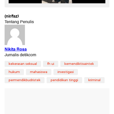
(nir/faz)
kekerasan seksual
fh ui
kemendiktisaintek
hukum
mahasiswa
investigasi
permendikbudristek
pendidikan tinggi
kriminal