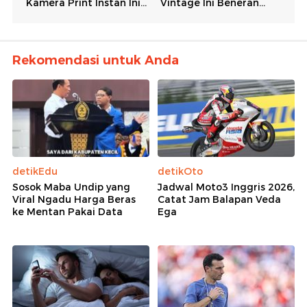
Rekomendasi untuk Anda
detikEdu
detikOto
Sosok Maba Undip yang
Jadwal Moto3 Inggris 2026,
Viral Ngadu Harga Beras
Catat Jam Balapan Veda
ke Mentan Pakai Data
Ega