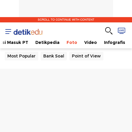
SCROLL TO CONTINUE WITH CONTENT
ksi Masuk PT
Detikpedia
Foto
Video
Infografis
Most Popular
Bank Soal
Point of View