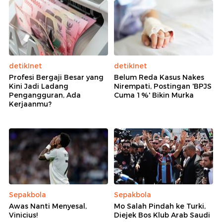
detikInet
detikInet
Profesi Bergaji Besar yang
Belum Reda Kasus Nakes
Kini Jadi Ladang
Nirempati, Postingan 'BPJS
Pengangguran, Ada
Cuma 1%' Bikin Murka
Kerjaanmu?
Sepakbola
Sepakbola
Awas Nanti Menyesal,
Mo Salah Pindah ke Turki,
Vinicius!
Diejek Bos Klub Arab Saudi