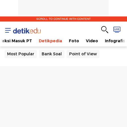
SCROLL TO CONTINUE WITH CONTENT
eleksi Masuk PT
Detikpedia
Foto
Video
Infografis
Most Popular
Bank Soal
Point of View