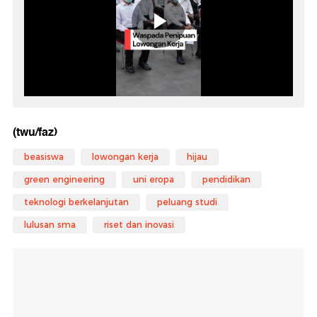
(twu/faz)
beasiswa
lowongan kerja
hijau
green engineering
uni eropa
pendidikan
teknologi berkelanjutan
peluang studi
lulusan sma
riset dan inovasi