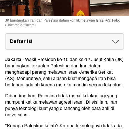
JK bandingkan Iran dan Palestina dalam konflik melawan Israel-AS. Foto:
(Rachma/detikcom)
Daftar Isi
Iran Keturunan Bangsa Persia
Jakarta
-
Wakil Presiden ke-10 dan ke-12 Jusuf Kalla (JK)
AS Mulai Perang untuk Beli Senjata
bandingkan kekuatan Palestina dan Iran dalam
menghadapi perang melawan Israel-Amerika Serikat
(AS). Menurutnya, satu alasan kuat mengapa Iran bisa
bertahan, adalah karena mereka mandiri secara teknologi.
Dibanding Iran, Palestina tidak memiliki teknologi yang
mumpuni ketika melawan agresi Israel. Di sisi lain, Iran
punya teknologi kuat yang dirancang oleh para ahli di
universitas.
"Kenapa Palestina kalah? Karena teknologinya tidak ada.