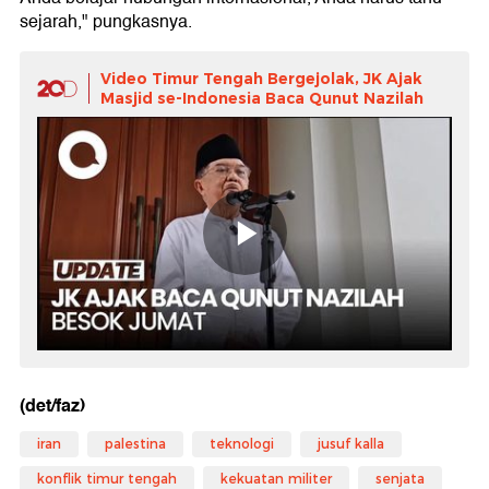
sejarah," pungkasnya.
Video Timur Tengah Bergejolak, JK Ajak
Masjid se-Indonesia Baca Qunut Nazilah
(det/faz)
iran
palestina
teknologi
jusuf kalla
konflik timur tengah
kekuatan militer
senjata