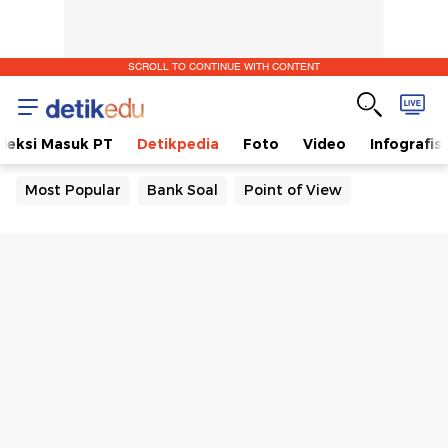
SCROLL TO CONTINUE WITH CONTENT
eleksi Masuk PT
Detikpedia
Foto
Video
Infografis
Most Popular
Bank Soal
Point of View